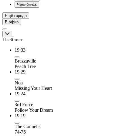
Челябинск
Ещё города
В эфир
Плейлист
19:33
Brazzaville
Peach Tree
19:29
Noa
Missing Your Heart
19:24
3rd Force
Follow Your Dream
19:19
The Connells
74-75