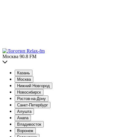
Москва 90.8 FM
Казань
Москва
Нижний Новгород
Новосибирск
Ростов-на-Дону
Санкт-Петербург
Алушта
Анапа
Владивосток
Воронеж