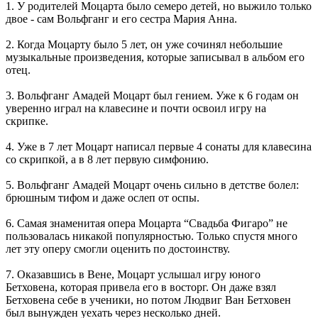
1. У родителей Моцарта было семеро детей, но выжило только
двое - сам Вольфганг и его сестра Мария Анна.
2. Когда Моцарту было 5 лет, он уже сочинял небольшие
музыкальные произведения, которые записывал в альбом его
отец.
3. Вольфганг Амадей Моцарт был гением. Уже к 6 годам он
уверенно играл на клавесине и почти освоил игру на
скрипке.
4. Уже в 7 лет Моцарт написал первые 4 сонаты для клавесина
со скрипкой, а в 8 лет первую симфонию.
5. Вольфганг Амадей Моцарт очень сильно в детстве болел:
брюшным тифом и даже ослеп от оспы.
6. Самая знаменитая опера Моцарта “Свадьба Фигаро” не
пользовалась никакой популярностью. Только спустя много
лет эту оперу смогли оценить по достоинству.
7. Оказавшись в Вене, Моцарт услышал игру юного
Бетховена, которая привела его в восторг. Он даже взял
Бетховена себе в ученики, но потом Людвиг Ван Бетховен
был вынужден уехать через несколько дней.