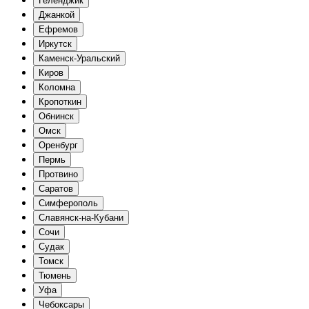
Геленджик
Джанкой
Ефремов
Иркутск
Каменск-Уральский
Киров
Коломна
Кропоткин
Обнинск
Омск
Оренбург
Пермь
Протвино
Саратов
Симферополь
Славянск-на-Кубани
Сочи
Судак
Томск
Тюмень
Уфа
Чебоксары