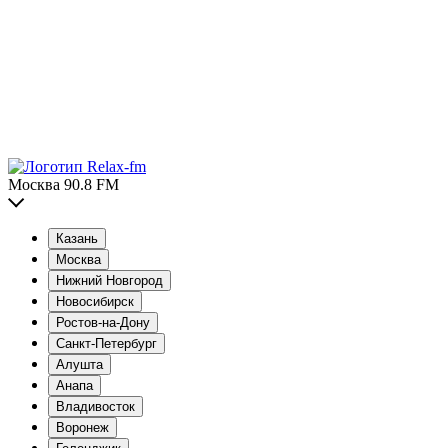
Москва 90.8 FM
Казань
Москва
Нижний Новгород
Новосибирск
Ростов-на-Дону
Санкт-Петербург
Алушта
Анапа
Владивосток
Воронеж