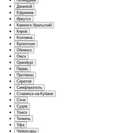
Геленджик
Джанкой
Ефремов
Иркутск
Каменск-Уральский
Киров
Коломна
Кропоткин
Обнинск
Омск
Оренбург
Пермь
Протвино
Саратов
Симферополь
Славянск-на-Кубани
Сочи
Судак
Томск
Тюмень
Уфа
Чебоксары