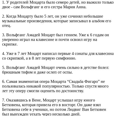
1. У родителей Моцарта было семеро детей, но выжило только
двое - сам Вольфганг и его сестра Мария Анна.
2. Когда Моцарту было 5 лет, он уже сочинял небольшие
музыкальные произведения, которые записывал в альбом его
отец.
3. Вольфганг Амадей Моцарт был гением. Уже к 6 годам он
уверенно играл на клавесине и почти освоил игру на
скрипке.
4. Уже в 7 лет Моцарт написал первые 4 сонаты для клавесина
со скрипкой, а в 8 лет первую симфонию.
5. Вольфганг Амадей Моцарт очень сильно в детстве болел:
брюшным тифом и даже ослеп от оспы.
6. Самая знаменитая опера Моцарта “Свадьба Фигаро” не
пользовалась никакой популярностью. Только спустя много
лет эту оперу смогли оценить по достоинству.
7. Оказавшись в Вене, Моцарт услышал игру юного
Бетховена, которая привела его в восторг. Он даже взял
Бетховена себе в ученики, но потом Людвиг Ван Бетховен
был вынужден уехать через несколько дней.