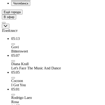
Челябинск
Ещё города
В эфир
Плейлист
05:13
Govi
Bittersweet
05:07
Diana Krall
Let's Face The Music And Dance
05:05
Cocoon
I Got You
05:01
Rodrigo Laeo
Rosa