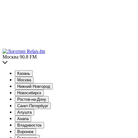
Москва 90.8 FM
Казань
Москва
Нижний Новгород
Новосибирск
Ростов-на-Дону
Санкт-Петербург
Алушта
Анапа
Владивосток
Воронеж