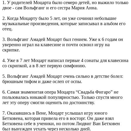
1. У родителей Моцарта было семеро детей, но выжило только
двое - сам Вольфганг и его сестра Мария Анна.
2. Когда Моцарту было 5 лет, он уже сочинял небольшие
музыкальные произведения, которые записывал в альбом его
отец.
3. Вольфганг Амадей Моцарт был гением. Уже к 6 годам он
уверенно играл на клавесине и почти освоил игру на
скрипке.
4. Уже в 7 лет Моцарт написал первые 4 сонаты для клавесина
со скрипкой, а в 8 лет первую симфонию.
5. Вольфганг Амадей Моцарт очень сильно в детстве болел:
брюшным тифом и даже ослеп от оспы.
6. Самая знаменитая опера Моцарта “Свадьба Фигаро” не
пользовалась никакой популярностью. Только спустя много
лет эту оперу смогли оценить по достоинству.
7. Оказавшись в Вене, Моцарт услышал игру юного
Бетховена, которая привела его в восторг. Он даже взял
Бетховена себе в ученики, но потом Людвиг Ван Бетховен
был вынужден уехать через несколько дней.