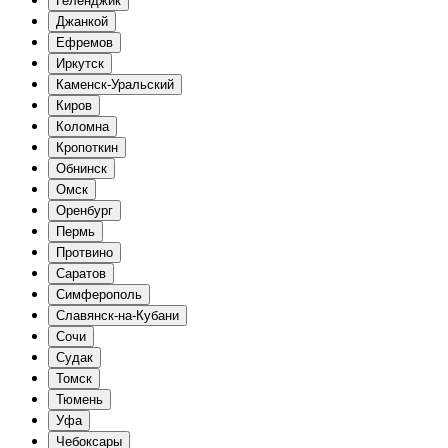
Геленджик
Джанкой
Ефремов
Иркутск
Каменск-Уральский
Киров
Коломна
Кропоткин
Обнинск
Омск
Оренбург
Пермь
Протвино
Саратов
Симферополь
Славянск-на-Кубани
Сочи
Судак
Томск
Тюмень
Уфа
Чебоксары