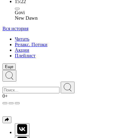
15:22
Govi
New Dawn
Вся история
Читать
Релакс. Потоки
Акции
Плейлист
Еще
0+