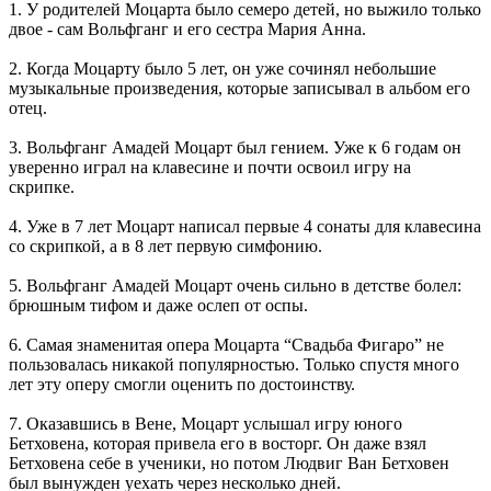
1. У родителей Моцарта было семеро детей, но выжило только
двое - сам Вольфганг и его сестра Мария Анна.
2. Когда Моцарту было 5 лет, он уже сочинял небольшие
музыкальные произведения, которые записывал в альбом его
отец.
3. Вольфганг Амадей Моцарт был гением. Уже к 6 годам он
уверенно играл на клавесине и почти освоил игру на
скрипке.
4. Уже в 7 лет Моцарт написал первые 4 сонаты для клавесина
со скрипкой, а в 8 лет первую симфонию.
5. Вольфганг Амадей Моцарт очень сильно в детстве болел:
брюшным тифом и даже ослеп от оспы.
6. Самая знаменитая опера Моцарта “Свадьба Фигаро” не
пользовалась никакой популярностью. Только спустя много
лет эту оперу смогли оценить по достоинству.
7. Оказавшись в Вене, Моцарт услышал игру юного
Бетховена, которая привела его в восторг. Он даже взял
Бетховена себе в ученики, но потом Людвиг Ван Бетховен
был вынужден уехать через несколько дней.