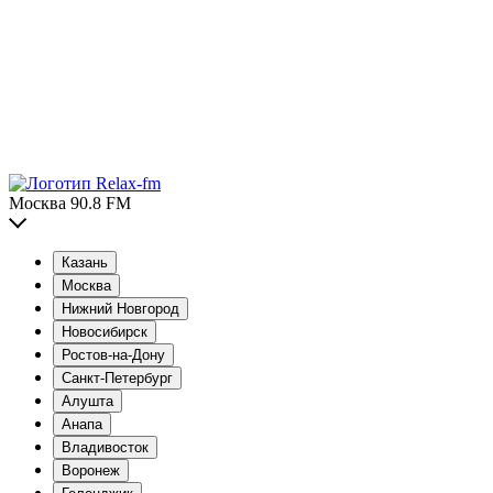
Москва 90.8 FM
Казань
Москва
Нижний Новгород
Новосибирск
Ростов-на-Дону
Санкт-Петербург
Алушта
Анапа
Владивосток
Воронеж