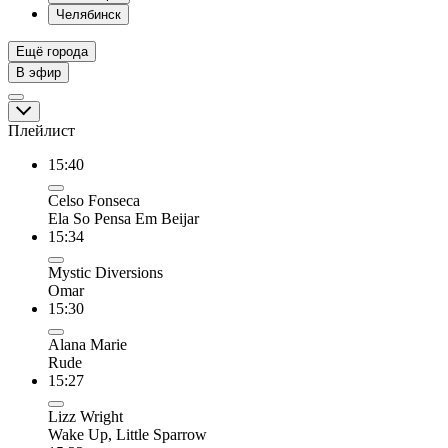
Челябинск
Ещё города
В эфир
Плейлист
15:40
Celso Fonseca
Ela So Pensa Em Beijar
15:34
Mystic Diversions
Omar
15:30
Alana Marie
Rude
15:27
Lizz Wright
Wake Up, Little Sparrow