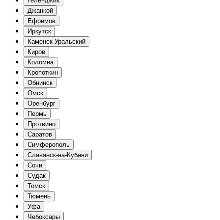
Геленджик
Джанкой
Ефремов
Иркутск
Каменск-Уральский
Киров
Коломна
Кропоткин
Обнинск
Омск
Оренбург
Пермь
Протвино
Саратов
Симферополь
Славянск-на-Кубани
Сочи
Судак
Томск
Тюмень
Уфа
Чебоксары