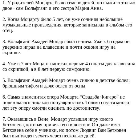
1. У родителей Моцарта было семеро детей, но выжило только
двое - сам Вольфганг и его сестра Мария Анна.
2. Когда Моцарту было 5 лет, он уже сочинял небольшие
музыкальные произведения, которые записывал в альбом его
отец.
3. Вольфганг Амадей Моцарт был гением. Уже к 6 годам он
уверенно играл на клавесине и почти освоил игру на
скрипке.
4. Уже в 7 лет Моцарт написал первые 4 сонаты для клавесина
со скрипкой, а в 8 лет первую симфонию.
5. Вольфганг Амадей Моцарт очень сильно в детстве болел:
брюшным тифом и даже ослеп от оспы.
6. Самая знаменитая опера Моцарта “Свадьба Фигаро” не
пользовалась никакой популярностью. Только спустя много
лет эту оперу смогли оценить по достоинству.
7. Оказавшись в Вене, Моцарт услышал игру юного
Бетховена, которая привела его в восторг. Он даже взял
Бетховена себе в ученики, но потом Людвиг Ван Бетховен
был вынужден уехать через несколько дней.