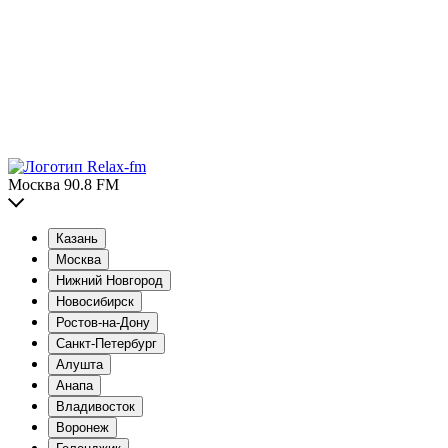
Москва 90.8 FM
Казань
Москва
Нижний Новгород
Новосибирск
Ростов-на-Дону
Санкт-Петербург
Алушта
Анапа
Владивосток
Воронеж