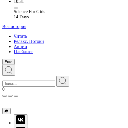
10:31
Science For Girls
14 Days
Вся история
Читать
Релакс. Потоки
Акции
Плейлист
Еще
0+