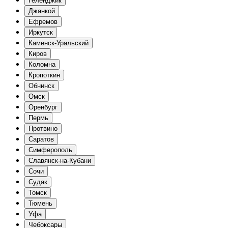
Геленджик
Джанкой
Ефремов
Иркутск
Каменск-Уральский
Киров
Коломна
Кропоткин
Обнинск
Омск
Оренбург
Пермь
Протвино
Саратов
Симферополь
Славянск-на-Кубани
Сочи
Судак
Томск
Тюмень
Уфа
Чебоксары