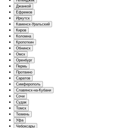
Геленджик
Джанкой
Ефремов
Иркутск
Каменск-Уральский
Киров
Коломна
Кропоткин
Обнинск
Омск
Оренбург
Пермь
Протвино
Саратов
Симферополь
Славянск-на-Кубани
Сочи
Судак
Томск
Тюмень
Уфа
Чебоксары