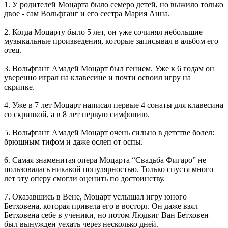
1. У родителей Моцарта было семеро детей, но выжило только
двое - сам Вольфганг и его сестра Мария Анна.
2. Когда Моцарту было 5 лет, он уже сочинял небольшие
музыкальные произведения, которые записывал в альбом его
отец.
3. Вольфганг Амадей Моцарт был гением. Уже к 6 годам он
уверенно играл на клавесине и почти освоил игру на
скрипке.
4. Уже в 7 лет Моцарт написал первые 4 сонаты для клавесина
со скрипкой, а в 8 лет первую симфонию.
5. Вольфганг Амадей Моцарт очень сильно в детстве болел:
брюшным тифом и даже ослеп от оспы.
6. Самая знаменитая опера Моцарта “Свадьба Фигаро” не
пользовалась никакой популярностью. Только спустя много
лет эту оперу смогли оценить по достоинству.
7. Оказавшись в Вене, Моцарт услышал игру юного
Бетховена, которая привела его в восторг. Он даже взял
Бетховена себе в ученики, но потом Людвиг Ван Бетховен
был вынужден уехать через несколько дней.