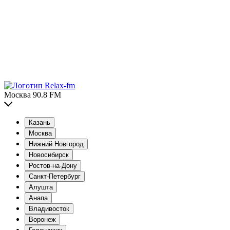
Москва 90.8 FM
Казань
Москва
Нижний Новгород
Новосибирск
Ростов-на-Дону
Санкт-Петербург
Алушта
Анапа
Владивосток
Воронеж