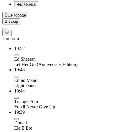
Челябинск
Ещё города
В эфир
Плейлист
19:52
Ed Sheeran
Let Her Go (Anniversary Edition)
19:48
Ennio Máno
Light Dance
19:44
Triangle Sun
You'll Never Give Up
19:39
Donati
Ele E Ere