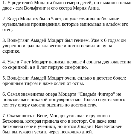
1. У родителей Моцарта было семеро детей, но выжило только
двое - сам Вольфганг и его сестра Мария Анна.
2. Когда Моцарту было 5 лет, он уже сочинял небольшие
музыкальные произведения, которые записывал в альбом его
отец.
3. Вольфганг Амадей Моцарт был гением. Уже к 6 годам он
уверенно играл на клавесине и почти освоил игру на
скрипке.
4. Уже в 7 лет Моцарт написал первые 4 сонаты для клавесина
со скрипкой, а в 8 лет первую симфонию.
5. Вольфганг Амадей Моцарт очень сильно в детстве болел:
брюшным тифом и даже ослеп от оспы.
6. Самая знаменитая опера Моцарта “Свадьба Фигаро” не
пользовалась никакой популярностью. Только спустя много
лет эту оперу смогли оценить по достоинству.
7. Оказавшись в Вене, Моцарт услышал игру юного
Бетховена, которая привела его в восторг. Он даже взял
Бетховена себе в ученики, но потом Людвиг Ван Бетховен
был вынужден уехать через несколько дней.