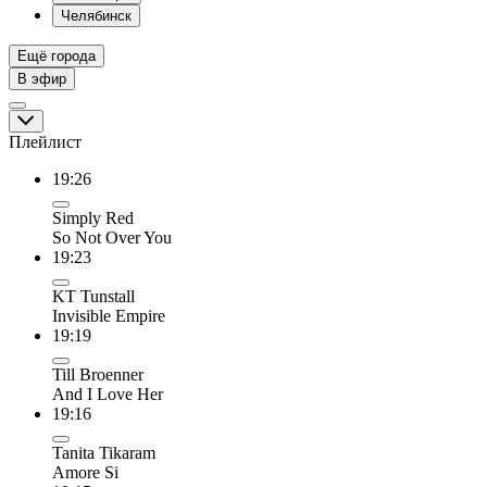
Челябинск
Ещё города
В эфир
Плейлист
19:26
Simply Red
So Not Over You
19:23
KT Tunstall
Invisible Empire
19:19
Till Broenner
And I Love Her
19:16
Tanita Tikaram
Amore Si