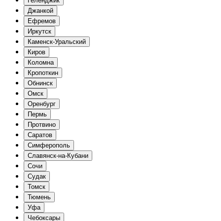
Геленджик
Джанкой
Ефремов
Иркутск
Каменск-Уральский
Киров
Коломна
Кропоткин
Обнинск
Омск
Оренбург
Пермь
Протвино
Саратов
Симферополь
Славянск-на-Кубани
Сочи
Судак
Томск
Тюмень
Уфа
Чебоксары