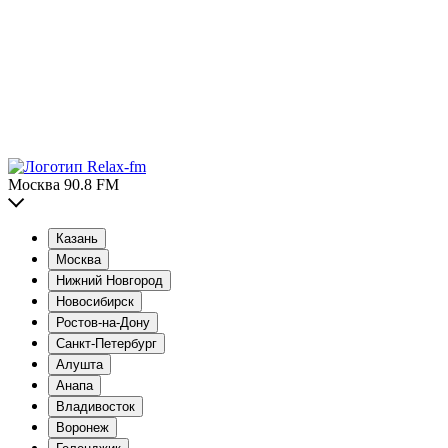
Москва 90.8 FM
Казань
Москва
Нижний Новгород
Новосибирск
Ростов-на-Дону
Санкт-Петербург
Алушта
Анапа
Владивосток
Воронеж