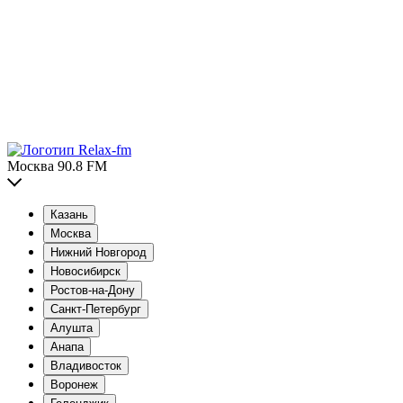
Москва 90.8 FM
Казань
Москва
Нижний Новгород
Новосибирск
Ростов-на-Дону
Санкт-Петербург
Алушта
Анапа
Владивосток
Воронеж