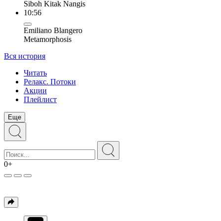
Siboh Kitak Nangis
10:56
Emiliano Blangero
Metamorphosis
Вся история
Читать
Релакс. Потоки
Акции
Плейлист
Еще
0+