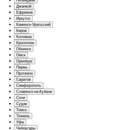
Геленджик
Джанкой
Ефремов
Иркутск
Каменск-Уральский
Киров
Коломна
Кропоткин
Обнинск
Омск
Оренбург
Пермь
Протвино
Саратов
Симферополь
Славянск-на-Кубани
Сочи
Судак
Томск
Тюмень
Уфа
Чебоксары