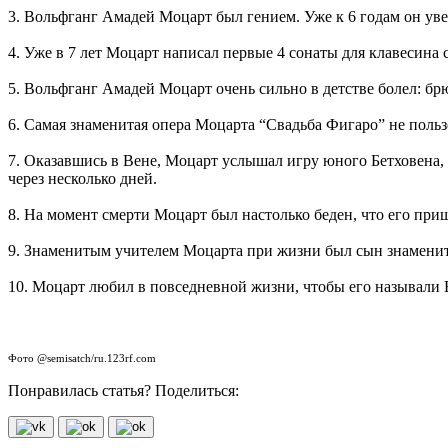
3. Вольфганг Амадей Моцарт был гением. Уже к 6 годам он уве
4. Уже в 7 лет Моцарт написал первые 4 сонаты для клавесина 
5. Вольфганг Амадей Моцарт очень сильно в детстве болел: б
6. Самая знаменитая опера Моцарта “Свадьба Фигаро” не польз
7. Оказавшись в Вене, Моцарт услышал игру юного Бетховена, 
через несколько дней.
8. На момент смерти Моцарт был настолько беден, что его пр
9. Знаменитым учителем Моцарта при жизни был сын знаменит
10. Моцарт любил в повседневной жизни, чтобы его называли В
Фото @semisatch/ru.123rf.com
Понравилась статья? Поделиться: