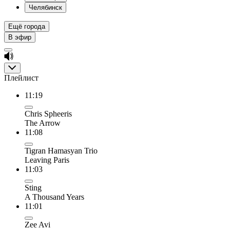
Челябинск
Ещё города
В эфир
Плейлист
11:19
Chris Spheeris
The Arrow
11:08
Tigran Hamasyan Trio
Leaving Paris
11:03
Sting
A Thousand Years
11:01
Zee Avi