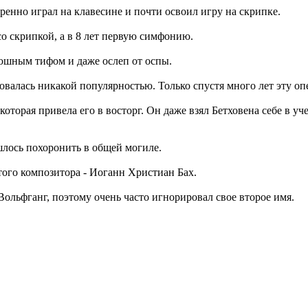
ренно играл на клавесине и почти освоил игру на скрипке.
со скрипкой, а в 8 лет первую симфонию.
рюшным тифом и даже ослеп от оспы.
овалась никакой популярностью. Только спустя много лет эту оп
которая привела его в восторг. Он даже взял Бетховена себе в 
ишлось похоронить в общей могиле.
ого композитора - Иоганн Христиан Бах.
ольфганг, поэтому очень часто игнорировал свое второе имя.