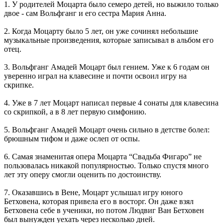
1. У родителей Моцарта было семеро детей, но выжило только
двое - сам Вольфганг и его сестра Мария Анна.
2. Когда Моцарту было 5 лет, он уже сочинял небольшие
музыкальные произведения, которые записывал в альбом его
отец.
3. Вольфганг Амадей Моцарт был гением. Уже к 6 годам он
уверенно играл на клавесине и почти освоил игру на
скрипке.
4. Уже в 7 лет Моцарт написал первые 4 сонаты для клавесина
со скрипкой, а в 8 лет первую симфонию.
5. Вольфганг Амадей Моцарт очень сильно в детстве болел:
брюшным тифом и даже ослеп от оспы.
6. Самая знаменитая опера Моцарта “Свадьба Фигаро” не
пользовалась никакой популярностью. Только спустя много
лет эту оперу смогли оценить по достоинству.
7. Оказавшись в Вене, Моцарт услышал игру юного
Бетховена, которая привела его в восторг. Он даже взял
Бетховена себе в ученики, но потом Людвиг Ван Бетховен
был вынужден уехать через несколько дней.