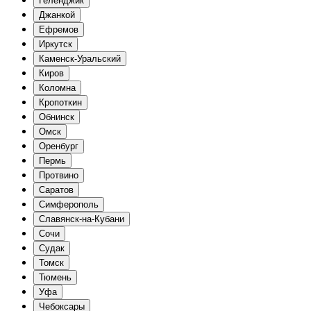
Геленджик
Джанкой
Ефремов
Иркутск
Каменск-Уральский
Киров
Коломна
Кропоткин
Обнинск
Омск
Оренбург
Пермь
Протвино
Саратов
Симферополь
Славянск-на-Кубани
Сочи
Судак
Томск
Тюмень
Уфа
Чебоксары