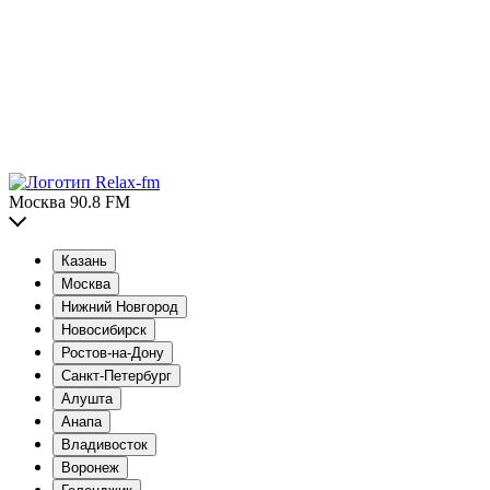
Москва 90.8 FM
Казань
Москва
Нижний Новгород
Новосибирск
Ростов-на-Дону
Санкт-Петербург
Алушта
Анапа
Владивосток
Воронеж