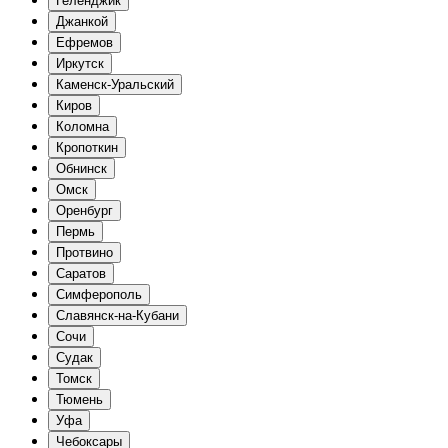
Геленджик
Джанкой
Ефремов
Иркутск
Каменск-Уральский
Киров
Коломна
Кропоткин
Обнинск
Омск
Оренбург
Пермь
Протвино
Саратов
Симферополь
Славянск-на-Кубани
Сочи
Судак
Томск
Тюмень
Уфа
Чебоксары