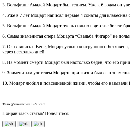
3. Вольфганг Амадей Моцарт был гением. Уже к 6 годам он уве
4. Уже в 7 лет Моцарт написал первые 4 сонаты для клавесина 
5. Вольфганг Амадей Моцарт очень сильно в детстве болел: б
6. Самая знаменитая опера Моцарта “Свадьба Фигаро” не польз
7. Оказавшись в Вене, Моцарт услышал игру юного Бетховена, 
через несколько дней.
8. На момент смерти Моцарт был настолько беден, что его пр
9. Знаменитым учителем Моцарта при жизни был сын знаменит
10. Моцарт любил в повседневной жизни, чтобы его называли В
Фото @semisatch/ru.123rf.com
Понравилась статья? Поделиться: