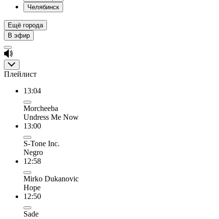
Челябинск
Ещё города
В эфир
Плейлист
13:04
Morcheeba
Undress Me Now
13:00
S-Tone Inc.
Negro
12:58
Mirko Dukanovic
Hope
12:50
Sade