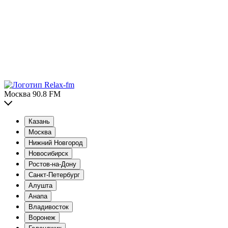
Москва 90.8 FM
Казань
Москва
Нижний Новгород
Новосибирск
Ростов-на-Дону
Санкт-Петербург
Алушта
Анапа
Владивосток
Воронеж