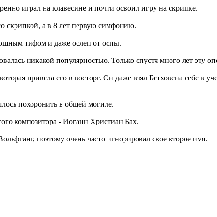
ренно играл на клавесине и почти освоил игру на скрипке.
со скрипкой, а в 8 лет первую симфонию.
рюшным тифом и даже ослеп от оспы.
овалась никакой популярностью. Только спустя много лет эту оп
которая привела его в восторг. Он даже взял Бетховена себе в 
ишлось похоронить в общей могиле.
ого композитора - Иоганн Христиан Бах.
ольфганг, поэтому очень часто игнорировал свое второе имя.