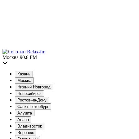
Москва 90.8 FM
Казань
Москва
Нижний Новгород
Новосибирск
Ростов-на-Дону
Санкт-Петербург
Алушта
Анапа
Владивосток
Воронеж