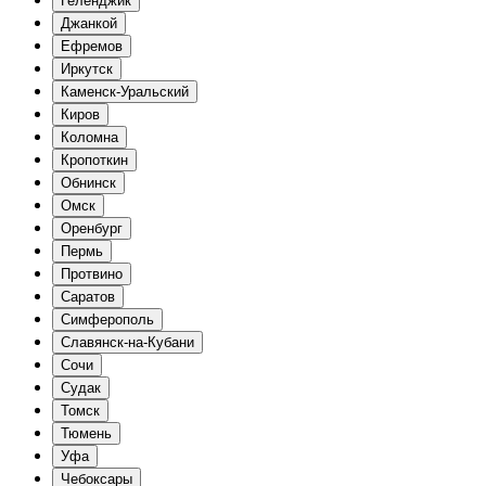
Геленджик
Джанкой
Ефремов
Иркутск
Каменск-Уральский
Киров
Коломна
Кропоткин
Обнинск
Омск
Оренбург
Пермь
Протвино
Саратов
Симферополь
Славянск-на-Кубани
Сочи
Судак
Томск
Тюмень
Уфа
Чебоксары