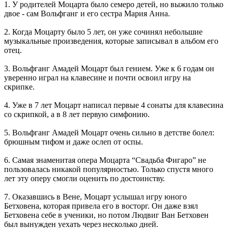
1. У родителей Моцарта было семеро детей, но выжило только
двое - сам Вольфганг и его сестра Мария Анна.
2. Когда Моцарту было 5 лет, он уже сочинял небольшие
музыкальные произведения, которые записывал в альбом его
отец.
3. Вольфганг Амадей Моцарт был гением. Уже к 6 годам он
уверенно играл на клавесине и почти освоил игру на
скрипке.
4. Уже в 7 лет Моцарт написал первые 4 сонаты для клавесина
со скрипкой, а в 8 лет первую симфонию.
5. Вольфганг Амадей Моцарт очень сильно в детстве болел:
брюшным тифом и даже ослеп от оспы.
6. Самая знаменитая опера Моцарта “Свадьба Фигаро” не
пользовалась никакой популярностью. Только спустя много
лет эту оперу смогли оценить по достоинству.
7. Оказавшись в Вене, Моцарт услышал игру юного
Бетховена, которая привела его в восторг. Он даже взял
Бетховена себе в ученики, но потом Людвиг Ван Бетховен
был вынужден уехать через несколько дней.