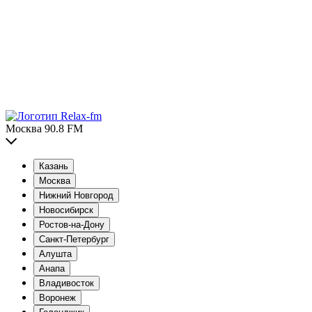
Москва 90.8 FM
Казань
Москва
Нижний Новгород
Новосибирск
Ростов-на-Дону
Санкт-Петербург
Алушта
Анапа
Владивосток
Воронеж