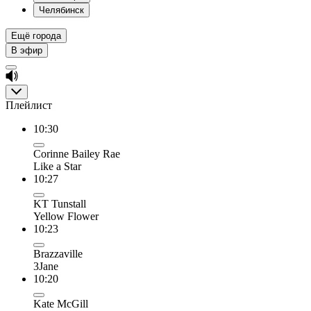
Челябинск
Ещё города
В эфир
Плейлист
10:30
Corinne Bailey Rae
Like a Star
10:27
KT Tunstall
Yellow Flower
10:23
Brazzaville
3Jane
10:20
Kate McGill