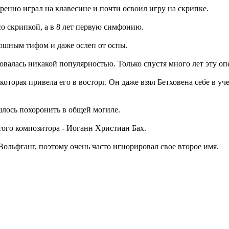
ренно играл на клавесине и почти освоил игру на скрипке.
со скрипкой, а в 8 лет первую симфонию.
рюшным тифом и даже ослеп от оспы.
овалась никакой популярностью. Только спустя много лет эту оп
которая привела его в восторг. Он даже взял Бетховена себе в 
ишлось похоронить в общей могиле.
ого композитора - Иоганн Христиан Бах.
ольфганг, поэтому очень часто игнорировал свое второе имя.