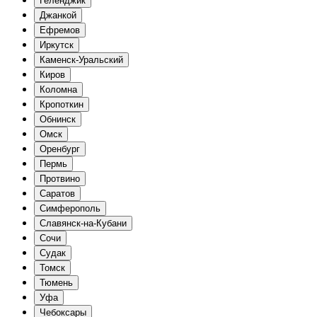
Геленджик
Джанкой
Ефремов
Иркутск
Каменск-Уральский
Киров
Коломна
Кропоткин
Обнинск
Омск
Оренбург
Пермь
Протвино
Саратов
Симферополь
Славянск-на-Кубани
Сочи
Судак
Томск
Тюмень
Уфа
Чебоксары