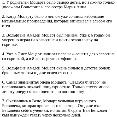
1. У родителей Моцарта было семеро детей, но выжило только
двое - сам Вольфганг и его сестра Мария Анна.
2. Когда Моцарту было 5 лет, он уже сочинял небольшие
музыкальные произведения, которые записывал в альбом его
отец.
3. Вольфганг Амадей Моцарт был гением. Уже к 6 годам он
уверенно играл на клавесине и почти освоил игру на
скрипке.
4. Уже в 7 лет Моцарт написал первые 4 сонаты для клавесина
со скрипкой, а в 8 лет первую симфонию.
5. Вольфганг Амадей Моцарт очень сильно в детстве болел:
брюшным тифом и даже ослеп от оспы.
6. Самая знаменитая опера Моцарта “Свадьба Фигаро” не
пользовалась никакой популярностью. Только спустя много
лет эту оперу смогли оценить по достоинству.
7. Оказавшись в Вене, Моцарт услышал игру юного
Бетховена, которая привела его в восторг. Он даже взял
Бетховена себе в ученики, но потом Людвиг Ван Бетховен
был вынужден уехать через несколько дней.