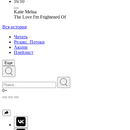
16:10
Katie Melua
The Love I'm Frightened Of
Вся история
Читать
Релакс. Потоки
Акции
Плейлист
Еще
0+