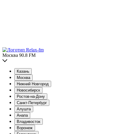
Москва 90.8 FM
Казань
Москва
Нижний Новгород
Новосибирск
Ростов-на-Дону
Санкт-Петербург
Алушта
Анапа
Владивосток
Воронеж