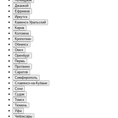
Геленджик
Джанкой
Ефремов
Иркутск
Каменск-Уральский
Киров
Коломна
Кропоткин
Обнинск
Омск
Оренбург
Пермь
Протвино
Саратов
Симферополь
Славянск-на-Кубани
Сочи
Судак
Томск
Тюмень
Уфа
Чебоксары