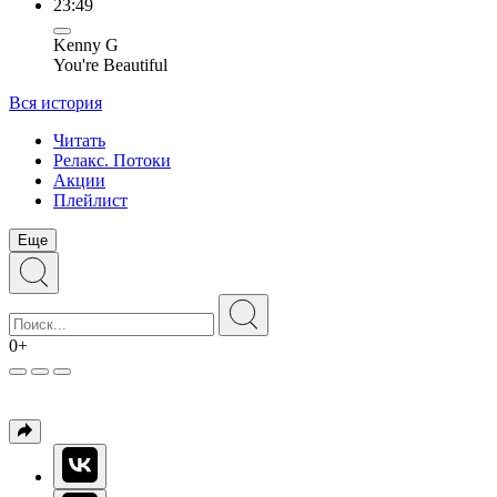
23:49
Kenny G
You're Beautiful
Вся история
Читать
Релакс. Потоки
Акции
Плейлист
Еще
0+