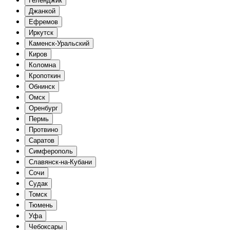
Геленджик
Джанкой
Ефремов
Иркутск
Каменск-Уральский
Киров
Коломна
Кропоткин
Обнинск
Омск
Оренбург
Пермь
Протвино
Саратов
Симферополь
Славянск-на-Кубани
Сочи
Судак
Томск
Тюмень
Уфа
Чебоксары