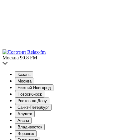
Москва 90.8 FM
Казань
Москва
Нижний Новгород
Новосибирск
Ростов-на-Дону
Санкт-Петербург
Алушта
Анапа
Владивосток
Воронеж