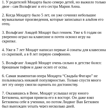
1. У родителей Моцарта было семеро детей, но выжило только
двое - сам Вольфганг и его сестра Мария Анна.
2. Когда Моцарту было 5 лет, он уже сочинял небольшие
музыкальные произведения, которые записывал в альбом его
отец.
3. Вольфганг Амадей Моцарт был гением. Уже к 6 годам он
уверенно играл на клавесине и почти освоил игру на
скрипке.
4. Уже в 7 лет Моцарт написал первые 4 сонаты для клавесина
со скрипкой, а в 8 лет первую симфонию.
5. Вольфганг Амадей Моцарт очень сильно в детстве болел:
брюшным тифом и даже ослеп от оспы.
6. Самая знаменитая опера Моцарта “Свадьба Фигаро” не
пользовалась никакой популярностью. Только спустя много
лет эту оперу смогли оценить по достоинству.
7. Оказавшись в Вене, Моцарт услышал игру юного
Бетховена, которая привела его в восторг. Он даже взял
Бетховена себе в ученики, но потом Людвиг Ван Бетховен
был вынужден уехать через несколько дней.