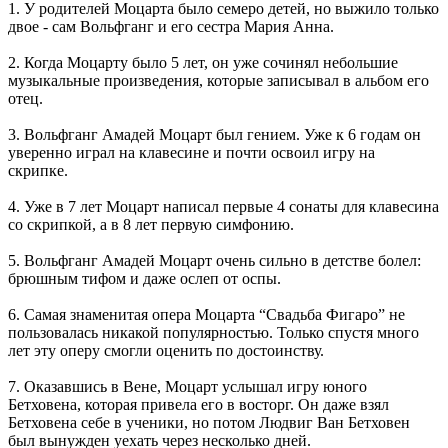
1. У родителей Моцарта было семеро детей, но выжило только
двое - сам Вольфганг и его сестра Мария Анна.
2. Когда Моцарту было 5 лет, он уже сочинял небольшие
музыкальные произведения, которые записывал в альбом его
отец.
3. Вольфганг Амадей Моцарт был гением. Уже к 6 годам он
уверенно играл на клавесине и почти освоил игру на
скрипке.
4. Уже в 7 лет Моцарт написал первые 4 сонаты для клавесина
со скрипкой, а в 8 лет первую симфонию.
5. Вольфганг Амадей Моцарт очень сильно в детстве болел:
брюшным тифом и даже ослеп от оспы.
6. Самая знаменитая опера Моцарта “Свадьба Фигаро” не
пользовалась никакой популярностью. Только спустя много
лет эту оперу смогли оценить по достоинству.
7. Оказавшись в Вене, Моцарт услышал игру юного
Бетховена, которая привела его в восторг. Он даже взял
Бетховена себе в ученики, но потом Людвиг Ван Бетховен
был вынужден уехать через несколько дней.