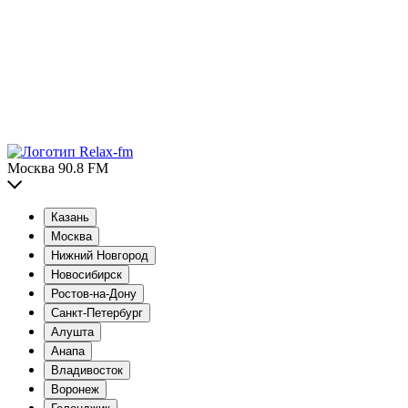
Москва 90.8 FM
Казань
Москва
Нижний Новгород
Новосибирск
Ростов-на-Дону
Санкт-Петербург
Алушта
Анапа
Владивосток
Воронеж