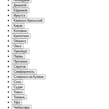
Геленджик
Джанкой
Ефремов
Иркутск
Каменск-Уральский
Киров
Коломна
Кропоткин
Обнинск
Омск
Оренбург
Пермь
Протвино
Саратов
Симферополь
Славянск-на-Кубани
Сочи
Судак
Томск
Тюмень
Уфа
Чебоксары