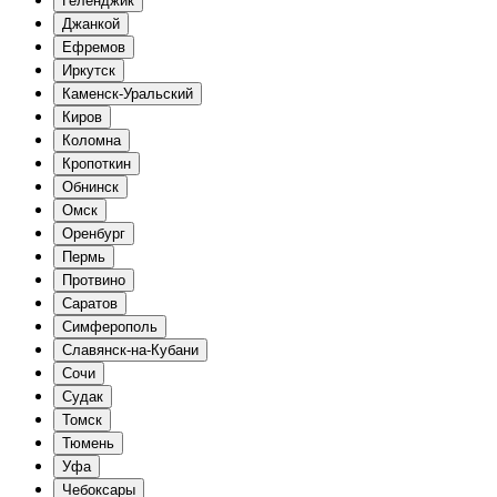
Геленджик
Джанкой
Ефремов
Иркутск
Каменск-Уральский
Киров
Коломна
Кропоткин
Обнинск
Омск
Оренбург
Пермь
Протвино
Саратов
Симферополь
Славянск-на-Кубани
Сочи
Судак
Томск
Тюмень
Уфа
Чебоксары