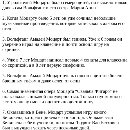
1. У родителей Моцарта было семеро детей, но выжило только
двое - сам Вольфганг и его сестра Мария Анна.
2. Когда Моцарту было 5 лет, он уже сочинял небольшие
музыкальные произведения, которые записывал в альбом его
отец.
3. Вольфганг Амадей Моцарт был гением. Уже к 6 годам он
уверенно играл на клавесине и почти освоил игру на
скрипке.
4. Уже в 7 лет Моцарт написал первые 4 сонаты для клавесина
со скрипкой, а в 8 лет первую симфонию.
5. Вольфганг Амадей Моцарт очень сильно в детстве болел:
брюшным тифом и даже ослеп от оспы.
6. Самая знаменитая опера Моцарта “Свадьба Фигаро” не
пользовалась никакой популярностью. Только спустя много
лет эту оперу смогли оценить по достоинству.
7. Оказавшись в Вене, Моцарт услышал игру юного
Бетховена, которая привела его в восторг. Он даже взял
Бетховена себе в ученики, но потом Людвиг Ван Бетховен
был вынужден уехать через несколько дней.