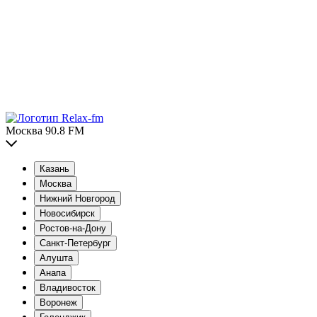
Москва 90.8 FM
Казань
Москва
Нижний Новгород
Новосибирск
Ростов-на-Дону
Санкт-Петербург
Алушта
Анапа
Владивосток
Воронеж