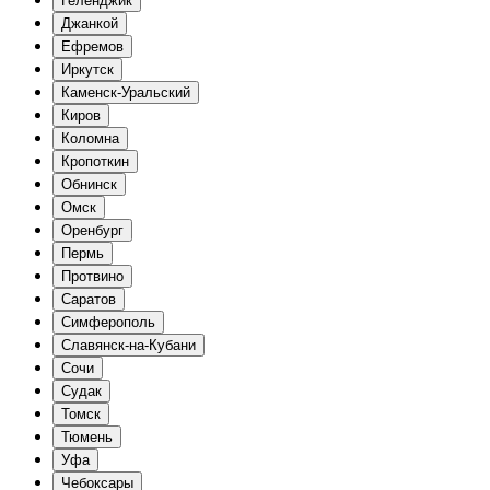
Геленджик
Джанкой
Ефремов
Иркутск
Каменск-Уральский
Киров
Коломна
Кропоткин
Обнинск
Омск
Оренбург
Пермь
Протвино
Саратов
Симферополь
Славянск-на-Кубани
Сочи
Судак
Томск
Тюмень
Уфа
Чебоксары