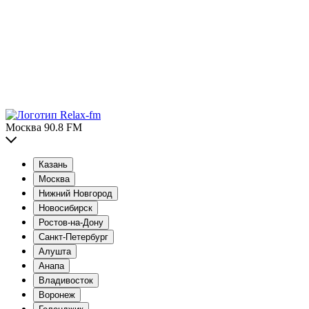
Москва 90.8 FM
Казань
Москва
Нижний Новгород
Новосибирск
Ростов-на-Дону
Санкт-Петербург
Алушта
Анапа
Владивосток
Воронеж