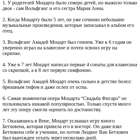
1. У родителей Моцарта было семеро детей, но выжило только
двое - сам Вольфганг и его сестра Мария Анна.
2. Когда Моцарту было 5 лет, он уже сочинял небольшие
музыкальные произведения, которые записывал в альбом его
отец.
3. Вольфганг Амадей Моцарт был гением. Уже к 6 годам он
уверенно играл на клавесине и почти освоил игру на
скрипке.
4. Уже в 7 лет Моцарт написал первые 4 сонаты для клавесина
со скрипкой, а в 8 лет первую симфонию.
5. Вольфганг Амадей Моцарт очень сильно в детстве болел:
брюшным тифом и даже ослеп от оспы.
6. Самая знаменитая опера Моцарта “Свадьба Фигаро” не
пользовалась никакой популярностью. Только спустя много
лет эту оперу смогли оценить по достоинству.
7. Оказавшись в Вене, Моцарт услышал игру юного
Бетховена, которая привела его в восторг. Он даже взял
Бетховена себе в ученики, но потом Людвиг Ван Бетховен
был вынужден уехать через несколько дней.