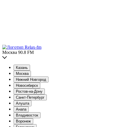
Москва 90.8 FM
Казань
Москва
Нижний Новгород
Новосибирск
Ростов-на-Дону
Санкт-Петербург
Алушта
Анапа
Владивосток
Воронеж