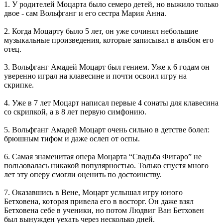
1. У родителей Моцарта было семеро детей, но выжило только
двое - сам Вольфганг и его сестра Мария Анна.
2. Когда Моцарту было 5 лет, он уже сочинял небольшие
музыкальные произведения, которые записывал в альбом его
отец.
3. Вольфганг Амадей Моцарт был гением. Уже к 6 годам он
уверенно играл на клавесине и почти освоил игру на
скрипке.
4. Уже в 7 лет Моцарт написал первые 4 сонаты для клавесина
со скрипкой, а в 8 лет первую симфонию.
5. Вольфганг Амадей Моцарт очень сильно в детстве болел:
брюшным тифом и даже ослеп от оспы.
6. Самая знаменитая опера Моцарта “Свадьба Фигаро” не
пользовалась никакой популярностью. Только спустя много
лет эту оперу смогли оценить по достоинству.
7. Оказавшись в Вене, Моцарт услышал игру юного
Бетховена, которая привела его в восторг. Он даже взял
Бетховена себе в ученики, но потом Людвиг Ван Бетховен
был вынужден уехать через несколько дней.