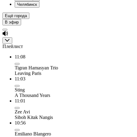
Челябинск
Ещё города
В эфир
Плейлист
11:08
Tigran Hamasyan Trio
Leaving Paris
11:03
Sting
A Thousand Years
11:01
Zee Avi
Siboh Kitak Nangis
10:56
Emiliano Blangero