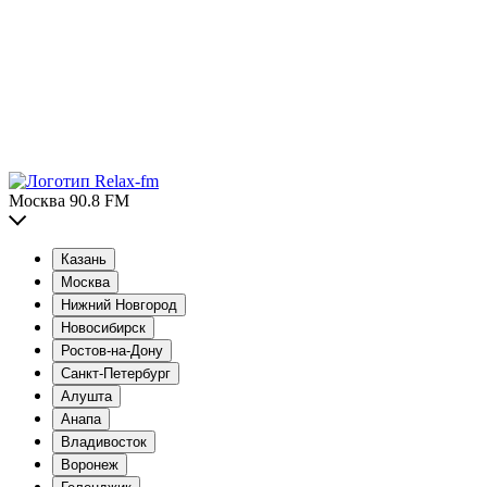
Москва 90.8 FM
Казань
Москва
Нижний Новгород
Новосибирск
Ростов-на-Дону
Санкт-Петербург
Алушта
Анапа
Владивосток
Воронеж