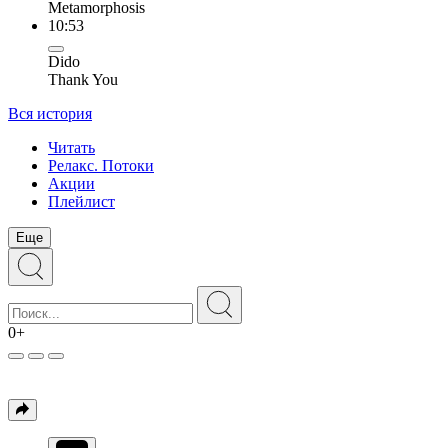
Metamorphosis
10:53
Dido
Thank You
Вся история
Читать
Релакс. Потоки
Акции
Плейлист
Еще
0+