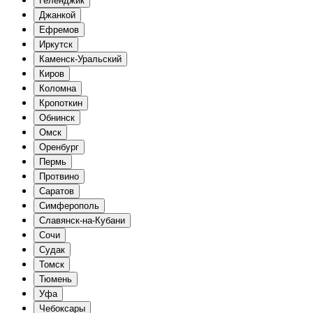
Геленджик
Джанкой
Ефремов
Иркутск
Каменск-Уральский
Киров
Коломна
Кропоткин
Обнинск
Омск
Оренбург
Пермь
Протвино
Саратов
Симферополь
Славянск-на-Кубани
Сочи
Судак
Томск
Тюмень
Уфа
Чебоксары