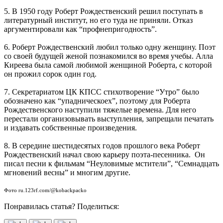
5. В 1950 году Роберт Рождественский решил поступать в
литературный институт, но его туда не приняли. Отказ
аргументировали как “профнепригодность”.
6. Роберт Рождественский любил только одну женщину. Поэт
со своей будущей женой познакомился во время учебы. Алла
Киреева была самой любимой женщиной Роберта, с которой
он прожил сорок один год.
7. Секретариатом ЦК КПСС стихотворение “Утро” было
обозначено как “упадническоех”, поэтому для Роберта
Рождественского наступили тяжелые времена. Для него
перестали организовывать выступления, запрещали печатать
и издавать собственные произведения.
8. В середине шестидесятых годов прошлого века Роберт
Рождественский начал свою карьеру поэта-песенника. Он
писал песни к фильмам “Неуловимые мстители”, “Семнадцать
мгновений весны” и многим другие.
Фото ru.123rf.com/@kobackpacko
Понравилась статья? Поделиться: