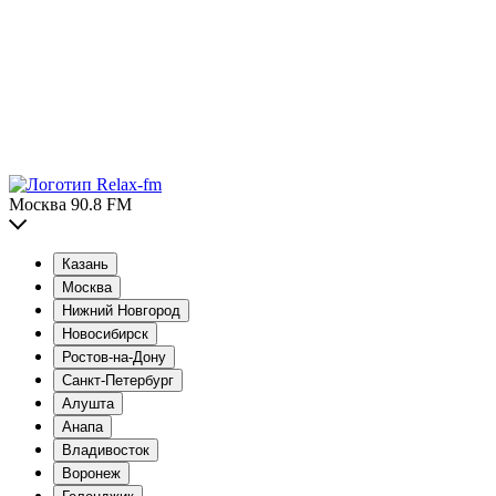
Москва 90.8 FM
Казань
Москва
Нижний Новгород
Новосибирск
Ростов-на-Дону
Санкт-Петербург
Алушта
Анапа
Владивосток
Воронеж