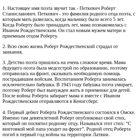
1. Настоящее имя поэта звучит так - Петкевич Роберт
Станиславович. Петкевич - это фамилия родного отца поэта, с
которым мать развелась, когда мальчику было всего 5 лет.
Когда Роберту было тринадцать лет, мама познакомилась с
Иваном Рождественским. Он стал новым мужем матери и
приемным отцом Роберту.
2. Всю свою жизнь Роберт Рождественский страдал от
заикания.
3. Детство поэта пришлось на очень сложное время. Мама
будущего поэта была медсестрой по образованию, поэтому
отправилась на фронт, оказывать необходимую помощь
пострадавшим войскам. Воспитанием Роберта занималась
исключительно бабушка. В 1943 году бабушка поэта умирает,
поэтому Роберт был вынужден жить в приемнике для детей.
После войны Роберта забирает мама и вместе с Иваном
Рождественским отправляются в Кенигсберг.
4. Первый дебют Роберта Рождественского состоялся в Омске.
Именно там девятилетний Роберт опубликовал свой стих,
который он посвятил родному отцу. Назывался этот стих: “С
винтовкой мой папа уходит на фронт”. Родной отец Роберта
погиб в первый год войны на территории Латвии.