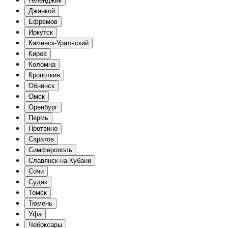
Геленджик
Джанкой
Ефремов
Иркутск
Каменск-Уральский
Киров
Коломна
Кропоткин
Обнинск
Омск
Оренбург
Пермь
Протвино
Саратов
Симферополь
Славянск-на-Кубани
Сочи
Судак
Томск
Тюмень
Уфа
Чебоксары