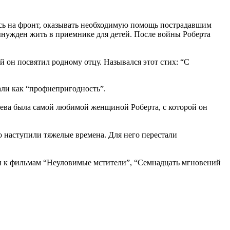
ась на фронт, оказывать необходимую помощь пострадавшим
ынужден жить в приемнике для детей. После войны Роберта
 он посвятил родному отцу. Назывался этот стих: “С
вали как “профнепригодность”.
еева была самой любимой женщиной Роберта, с которой он
 наступили тяжелые времена. Для него перестали
ни к фильмам “Неуловимые мстители”, “Семнадцать мгновений