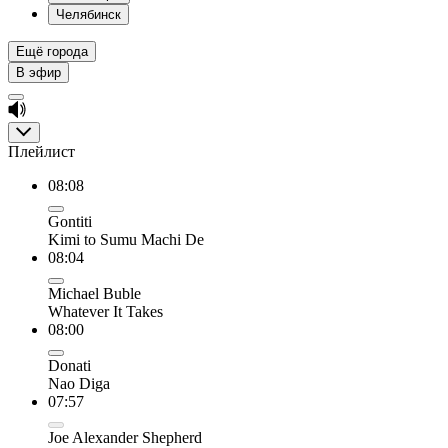
Челябинск
Ещё города
В эфир
Плейлист
08:08
Gontiti
Kimi to Sumu Machi De
08:04
Michael Buble
Whatever It Takes
08:00
Donati
Nao Diga
07:57
Joe Alexander Shepherd