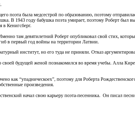
.
ущего поэта была медсестрой по образованию, поэтому отправил
шка. В 1943 году бабушка поэта умирает, поэтому Роберт был в
я в Кенигсберг.
Именно там девятилетний Роберт опубликовал свой стих, который
огиб в первый год войны на территории Латвии.
ратурный институт, но его туда не приняли. Отказ аргументиро
о своей будущей женой познакомился во время учебы. Алла Кир
ено как “упадническоех”, поэтому для Роберта Рождественского
собственные произведения.
ественский начал свою карьеру поэта-песенника. Он писал пес