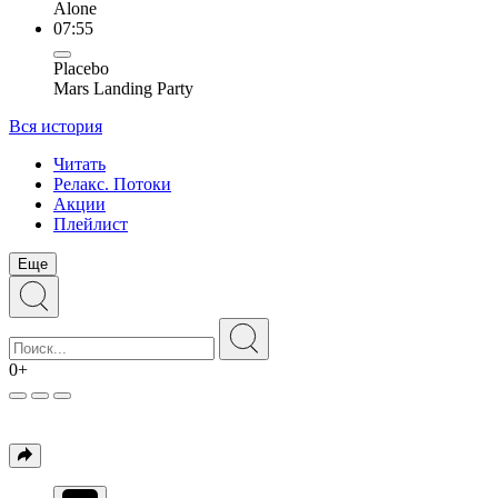
Alone
07:55
Placebo
Mars Landing Party
Вся история
Читать
Релакс. Потоки
Акции
Плейлист
Еще
0+