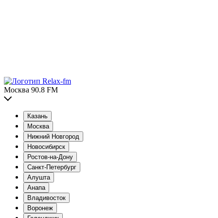
Москва 90.8 FM
Казань
Москва
Нижний Новгород
Новосибирск
Ростов-на-Дону
Санкт-Петербург
Алушта
Анапа
Владивосток
Воронеж