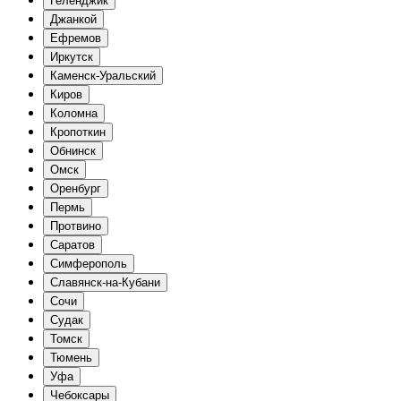
Геленджик
Джанкой
Ефремов
Иркутск
Каменск-Уральский
Киров
Коломна
Кропоткин
Обнинск
Омск
Оренбург
Пермь
Протвино
Саратов
Симферополь
Славянск-на-Кубани
Сочи
Судак
Томск
Тюмень
Уфа
Чебоксары