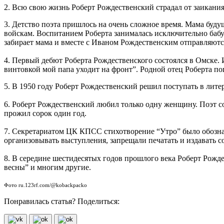
2. Всю свою жизнь Роберт Рождественский страдал от заикания
3. Детство поэта пришлось на очень сложное время. Мама буд
войскам. Воспитанием Роберта занималась исключительно бабу
забирает мама и вместе с Иваном Рождественским отправляютс
4. Первый дебют Роберта Рождественского состоялся в Омске. 
винтовкой мой папа уходит на фронт”. Родной отец Роберта п
5. В 1950 году Роберт Рождественский решил поступать в лите
6. Роберт Рождественский любил только одну женщину. Поэт с
прожил сорок один год.
7. Секретариатом ЦК КПСС стихотворение “Утро” было обознач
организовывать выступления, запрещали печатать и издавать 
8. В середине шестидесятых годов прошлого века Роберт Рожд
весны” и многим другие.
Фото ru.123rf.com/@kobackpacko
Понравилась статья? Поделиться: