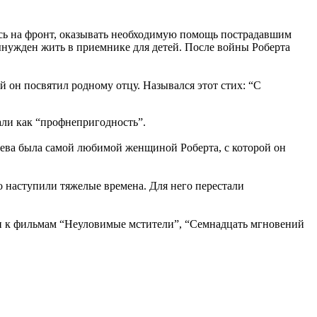
ась на фронт, оказывать необходимую помощь пострадавшим
ынужден жить в приемнике для детей. После войны Роберта
 он посвятил родному отцу. Назывался этот стих: “С
вали как “профнепригодность”.
еева была самой любимой женщиной Роберта, с которой он
 наступили тяжелые времена. Для него перестали
ни к фильмам “Неуловимые мстители”, “Семнадцать мгновений