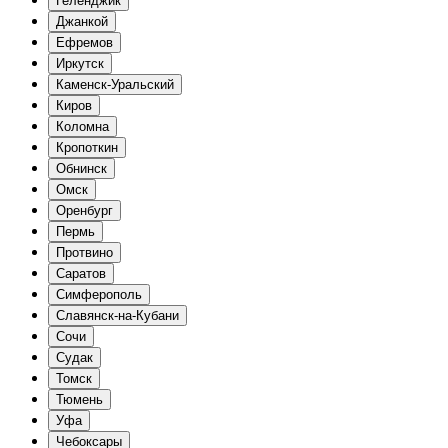
Геленджик
Джанкой
Ефремов
Иркутск
Каменск-Уральский
Киров
Коломна
Кропоткин
Обнинск
Омск
Оренбург
Пермь
Протвино
Саратов
Симферополь
Славянск-на-Кубани
Сочи
Судак
Томск
Тюмень
Уфа
Чебоксары