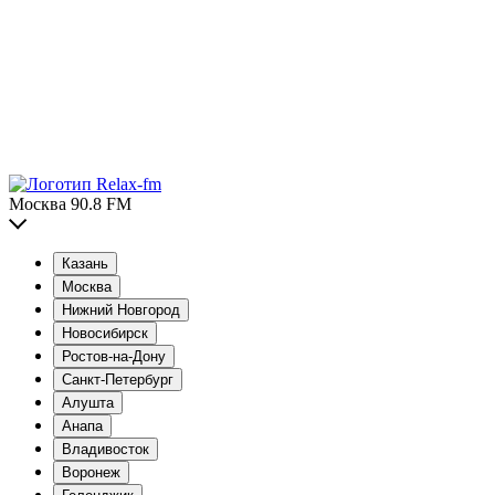
Москва 90.8 FM
Казань
Москва
Нижний Новгород
Новосибирск
Ростов-на-Дону
Санкт-Петербург
Алушта
Анапа
Владивосток
Воронеж