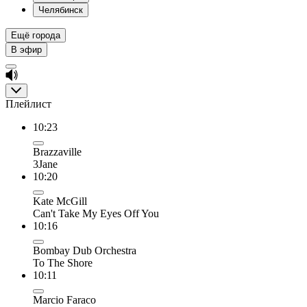
Челябинск
Ещё города
В эфир
Плейлист
10:23
Brazzaville
3Jane
10:20
Kate McGill
Can't Take My Eyes Off You
10:16
Bombay Dub Orchestra
To The Shore
10:11
Marcio Faraco