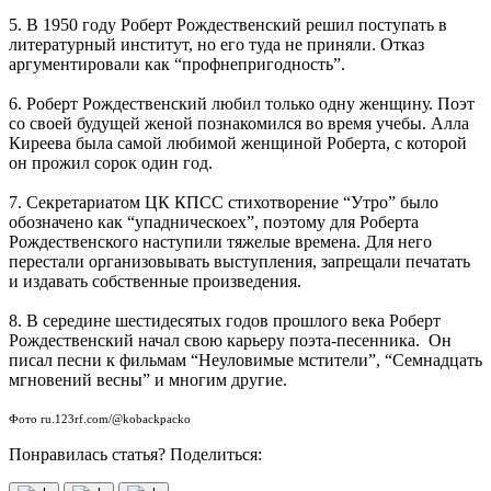
5. В 1950 году Роберт Рождественский решил поступать в
литературный институт, но его туда не приняли. Отказ
аргументировали как “профнепригодность”.
6. Роберт Рождественский любил только одну женщину. Поэт
со своей будущей женой познакомился во время учебы. Алла
Киреева была самой любимой женщиной Роберта, с которой
он прожил сорок один год.
7. Секретариатом ЦК КПСС стихотворение “Утро” было
обозначено как “упадническоех”, поэтому для Роберта
Рождественского наступили тяжелые времена. Для него
перестали организовывать выступления, запрещали печатать
и издавать собственные произведения.
8. В середине шестидесятых годов прошлого века Роберт
Рождественский начал свою карьеру поэта-песенника. Он
писал песни к фильмам “Неуловимые мстители”, “Семнадцать
мгновений весны” и многим другие.
Фото ru.123rf.com/@kobackpacko
Понравилась статья? Поделиться: