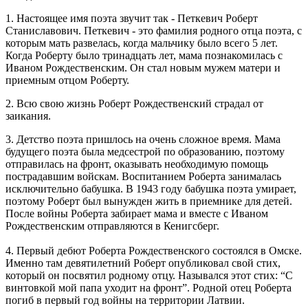
1. Настоящее имя поэта звучит так - Петкевич Роберт
Станиславович. Петкевич - это фамилия родного отца поэта, с
которым мать развелась, когда мальчику было всего 5 лет.
Когда Роберту было тринадцать лет, мама познакомилась с
Иваном Рождественским. Он стал новым мужем матери и
приемным отцом Роберту.
2. Всю свою жизнь Роберт Рождественский страдал от
заикания.
3. Детство поэта пришлось на очень сложное время. Мама
будущего поэта была медсестрой по образованию, поэтому
отправилась на фронт, оказывать необходимую помощь
пострадавшим войскам. Воспитанием Роберта занималась
исключительно бабушка. В 1943 году бабушка поэта умирает,
поэтому Роберт был вынужден жить в приемнике для детей.
После войны Роберта забирает мама и вместе с Иваном
Рождественским отправляются в Кенигсберг.
4. Первый дебют Роберта Рождественского состоялся в Омске.
Именно там девятилетний Роберт опубликовал свой стих,
который он посвятил родному отцу. Назывался этот стих: “С
винтовкой мой папа уходит на фронт”. Родной отец Роберта
погиб в первый год войны на территории Латвии.