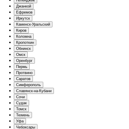
Геленджик
Джанкой
Ефремов
Иркутск
Каменск-Уральский
Киров
Коломна
Кропоткин
Обнинск
Омск
Оренбург
Пермь
Протвино
Саратов
Симферополь
Славянск-на-Кубани
Сочи
Судак
Томск
Тюмень
Уфа
Чебоксары