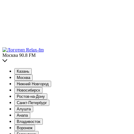
Москва 90.8 FM
Казань
Москва
Нижний Новгород
Новосибирск
Ростов-на-Дону
Санкт-Петербург
Алушта
Анапа
Владивосток
Воронеж