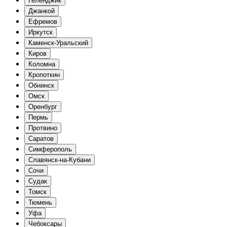
Геленджик
Джанкой
Ефремов
Иркутск
Каменск-Уральский
Киров
Коломна
Кропоткин
Обнинск
Омск
Оренбург
Пермь
Протвино
Саратов
Симферополь
Славянск-на-Кубани
Сочи
Судак
Томск
Тюмень
Уфа
Чебоксары