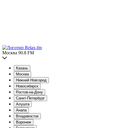
Москва 90.8 FM
Казань
Москва
Нижний Новгород
Новосибирск
Ростов-на-Дону
Санкт-Петербург
Алушта
Анапа
Владивосток
Воронеж