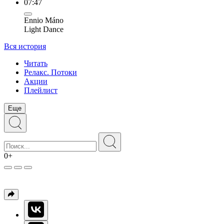
07:47
Ennio Máno
Light Dance
Вся история
Читать
Релакс. Потоки
Акции
Плейлист
Еще
0+