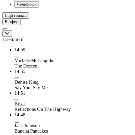
Челябинск
Ещё города
В эфир
Плейлист
14:59
Michele McLaughlin
The Descent
14:55
Denise King
Say You, Say Me
14:51
Briza
Reflections On The Highway
14:48
Jack Johnson
Banana Pancakes