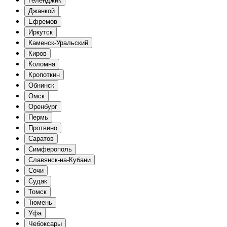
Геленджик
Джанкой
Ефремов
Иркутск
Каменск-Уральский
Киров
Коломна
Кропоткин
Обнинск
Омск
Оренбург
Пермь
Протвино
Саратов
Симферополь
Славянск-на-Кубани
Сочи
Судак
Томск
Тюмень
Уфа
Чебоксары