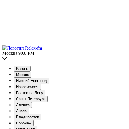
Москва 90.8 FM
Казань
Москва
Нижний Новгород
Новосибирск
Ростов-на-Дону
Санкт-Петербург
Алушта
Анапа
Владивосток
Воронеж