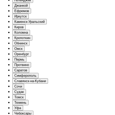
Геленджик
Джанкой
Ефремов
Иркутск
Каменск-Уральский
Киров
Коломна
Кропоткин
Обнинск
Омск
Оренбург
Пермь
Протвино
Саратов
Симферополь
Славянск-на-Кубани
Сочи
Судак
Томск
Тюмень
Уфа
Чебоксары