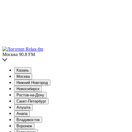
Москва 90.8 FM
Казань
Москва
Нижний Новгород
Новосибирск
Ростов-на-Дону
Санкт-Петербург
Алушта
Анапа
Владивосток
Воронеж