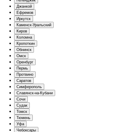
Геленджик
Джанкой
Ефремов
Иркутск
Каменск-Уральский
Киров
Коломна
Кропоткин
Обнинск
Омск
Оренбург
Пермь
Протвино
Саратов
Симферополь
Славянск-на-Кубани
Сочи
Судак
Томск
Тюмень
Уфа
Чебоксары