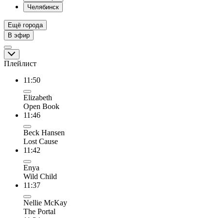
Челябинск
Ещё города
В эфир
Плейлист
11:50
Elizabeth
Open Book
11:46
Beck Hansen
Lost Cause
11:42
Enya
Wild Child
11:37
Nellie McKay
The Portal