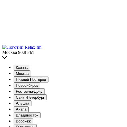
Москва 90.8 FM
Казань
Москва
Нижний Новгород
Новосибирск
Ростов-на-Дону
Санкт-Петербург
Алушта
Анапа
Владивосток
Воронеж