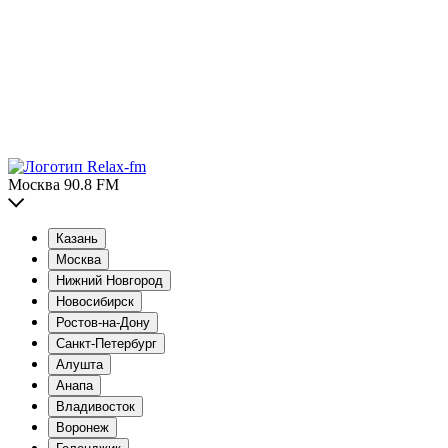
Москва 90.8 FM
Казань
Москва
Нижний Новгород
Новосибирск
Ростов-на-Дону
Санкт-Петербург
Алушта
Анапа
Владивосток
Воронеж