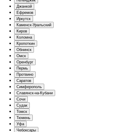
Геленджик
Джанкой
Ефремов
Иркутск
Каменск-Уральский
Киров
Коломна
Кропоткин
Обнинск
Омск
Оренбург
Пермь
Протвино
Саратов
Симферополь
Славянск-на-Кубани
Сочи
Судак
Томск
Тюмень
Уфа
Чебоксары