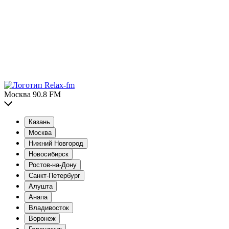
Москва 90.8 FM
Казань
Москва
Нижний Новгород
Новосибирск
Ростов-на-Дону
Санкт-Петербург
Алушта
Анапа
Владивосток
Воронеж