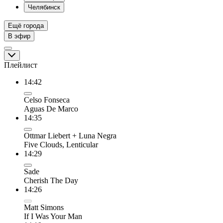
Челябинск
Ещё города
В эфир
Плейлист
14:42
Celso Fonseca
Aguas De Marco
14:35
Ottmar Liebert + Luna Negra
Five Clouds, Lenticular
14:29
Sade
Cherish The Day
14:26
Matt Simons
If I Was Your Man