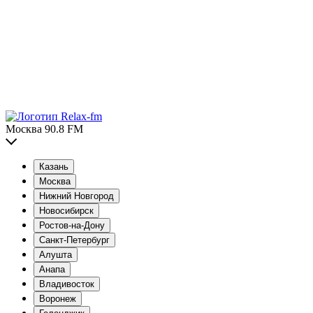
Москва 90.8 FM
Казань
Москва
Нижний Новгород
Новосибирск
Ростов-на-Дону
Санкт-Петербург
Алушта
Анапа
Владивосток
Воронеж