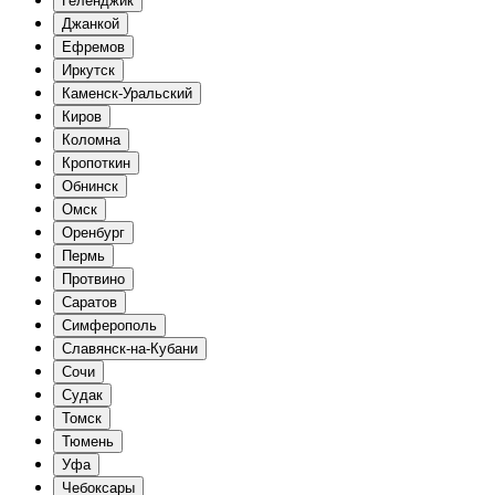
Геленджик
Джанкой
Ефремов
Иркутск
Каменск-Уральский
Киров
Коломна
Кропоткин
Обнинск
Омск
Оренбург
Пермь
Протвино
Саратов
Симферополь
Славянск-на-Кубани
Сочи
Судак
Томск
Тюмень
Уфа
Чебоксары