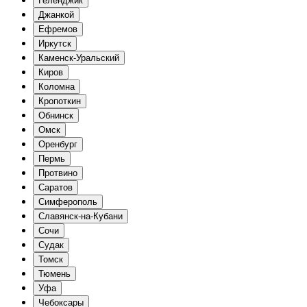
Геленджик
Джанкой
Ефремов
Иркутск
Каменск-Уральский
Киров
Коломна
Кропоткин
Обнинск
Омск
Оренбург
Пермь
Протвино
Саратов
Симферополь
Славянск-на-Кубани
Сочи
Судак
Томск
Тюмень
Уфа
Чебоксары