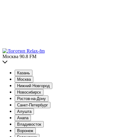
Москва 90.8 FM
Казань
Москва
Нижний Новгород
Новосибирск
Ростов-на-Дону
Санкт-Петербург
Алушта
Анапа
Владивосток
Воронеж