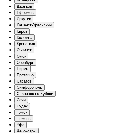
Геленджик
Джанкой
Ефремов
Иркутск
Каменск-Уральский
Киров
Коломна
Кропоткин
Обнинск
Омск
Оренбург
Пермь
Протвино
Саратов
Симферополь
Славянск-на-Кубани
Сочи
Судак
Томск
Тюмень
Уфа
Чебоксары