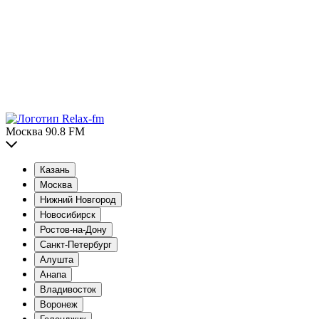
Москва 90.8 FM
Казань
Москва
Нижний Новгород
Новосибирск
Ростов-на-Дону
Санкт-Петербург
Алушта
Анапа
Владивосток
Воронеж