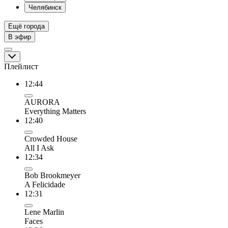
Челябинск
Ещё города
В эфир
Плейлист
12:44
AURORA
Everything Matters
12:40
Crowded House
All I Ask
12:34
Bob Brookmeyer
A Felicidade
12:31
Lene Marlin
Faces