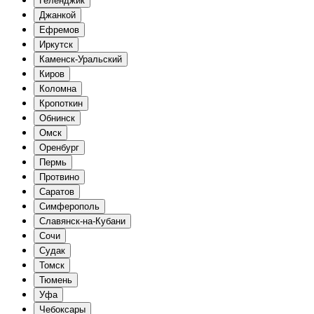
Геленджик
Джанкой
Ефремов
Иркутск
Каменск-Уральский
Киров
Коломна
Кропоткин
Обнинск
Омск
Оренбург
Пермь
Протвино
Саратов
Симферополь
Славянск-на-Кубани
Сочи
Судак
Томск
Тюмень
Уфа
Чебоксары