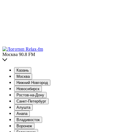
Москва 90.8 FM
Казань
Москва
Нижний Новгород
Новосибирск
Ростов-на-Дону
Санкт-Петербург
Алушта
Анапа
Владивосток
Воронеж