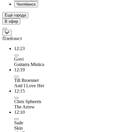
Челябинск
Ещё города
В эфир
Плейлист
12:23
Govi
Guitarra Mistica
12:19
Till Broenner
And I Love Her
12:15
Chris Spheeris
The Arrow
12:10
Sade
Skin