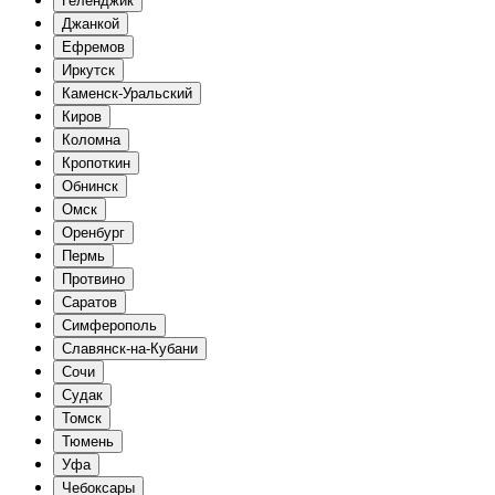
Геленджик
Джанкой
Ефремов
Иркутск
Каменск-Уральский
Киров
Коломна
Кропоткин
Обнинск
Омск
Оренбург
Пермь
Протвино
Саратов
Симферополь
Славянск-на-Кубани
Сочи
Судак
Томск
Тюмень
Уфа
Чебоксары