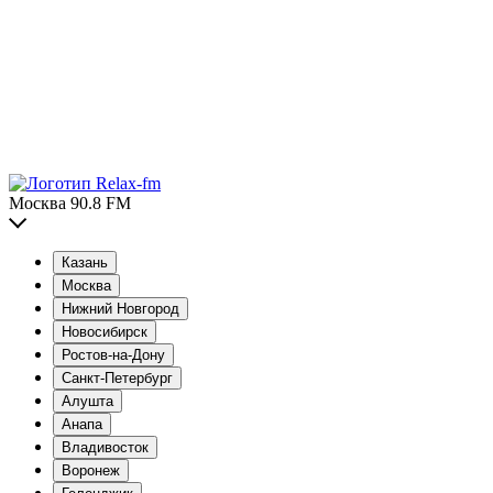
Москва 90.8 FM
Казань
Москва
Нижний Новгород
Новосибирск
Ростов-на-Дону
Санкт-Петербург
Алушта
Анапа
Владивосток
Воронеж