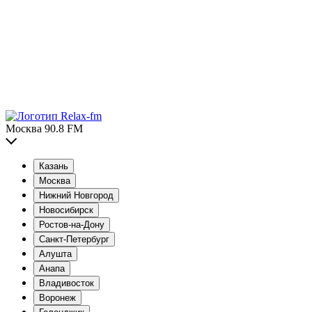
Москва 90.8 FM
Казань
Москва
Нижний Новгород
Новосибирск
Ростов-на-Дону
Санкт-Петербург
Алушта
Анапа
Владивосток
Воронеж