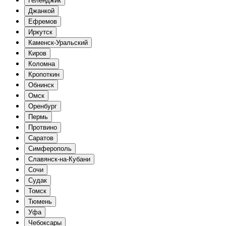
Геленджик
Джанкой
Ефремов
Иркутск
Каменск-Уральский
Киров
Коломна
Кропоткин
Обнинск
Омск
Оренбург
Пермь
Протвино
Саратов
Симферополь
Славянск-на-Кубани
Сочи
Судак
Томск
Тюмень
Уфа
Чебоксары