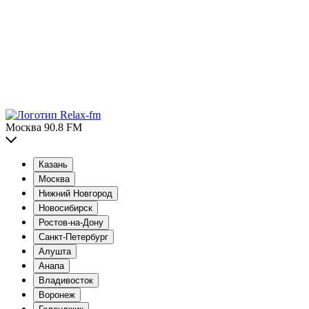
Москва 90.8 FM
Казань
Москва
Нижний Новгород
Новосибирск
Ростов-на-Дону
Санкт-Петербург
Алушта
Анапа
Владивосток
Воронеж