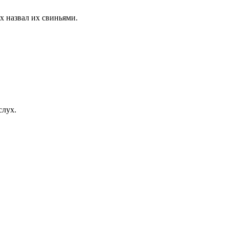
х назвал их свиньями.
слух.