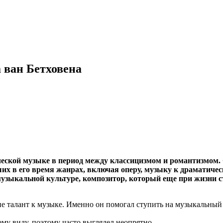
 ван Бетховена
еской музыке в период между классицизмом и романтизмом. 
их в его время жанрах, включая оперу, музыку к драматичес
музыкальной культуре, композитор, который еще при жизни ст
ыне талант к музыке. Именно он помогал ступить на музыкальный
му виду, поэтому часто выглядел неопрятно.