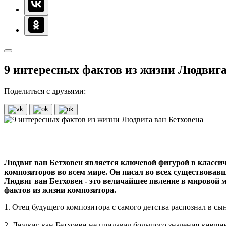
9 интересных фактов из жизни Людвига
Поделиться с друзьями:
Людвиг ван Бетховен является ключевой фигурой в классич
композиторов во всем мире. Он писал во всех существовавш
Людвиг ван Бетховен - это величайшее явление в мировой 
фактов из жизни композитора.
1. Отец будущего композитора с самого детства распознал в с
2. Людвиг ван Бетховен не придавал большого значения внешне