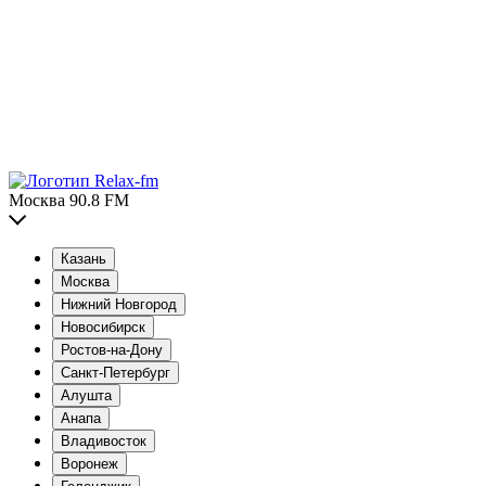
Москва 90.8 FM
Казань
Москва
Нижний Новгород
Новосибирск
Ростов-на-Дону
Санкт-Петербург
Алушта
Анапа
Владивосток
Воронеж