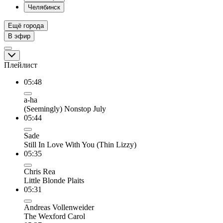
Челябинск
Ещё города
В эфир
Плейлист
05:48
a-ha
(Seemingly) Nonstop July
05:44
Sade
Still In Love With You (Thin Lizzy)
05:35
Chris Rea
Little Blonde Plaits
05:31
Andreas Vollenweider
The Wexford Carol