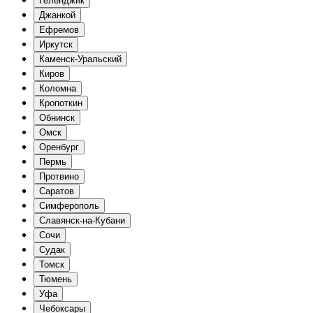
Геленджик
Джанкой
Ефремов
Иркутск
Каменск-Уральский
Киров
Коломна
Кропоткин
Обнинск
Омск
Оренбург
Пермь
Протвино
Саратов
Симферополь
Славянск-на-Кубани
Сочи
Судак
Томск
Тюмень
Уфа
Чебоксары