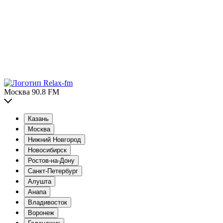
Москва 90.8 FM
Казань
Москва
Нижний Новгород
Новосибирск
Ростов-на-Дону
Санкт-Петербург
Алушта
Анапа
Владивосток
Воронеж