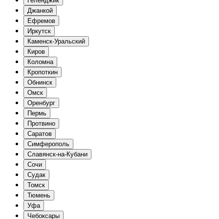
Геленджик
Джанкой
Ефремов
Иркутск
Каменск-Уральский
Киров
Коломна
Кропоткин
Обнинск
Омск
Оренбург
Пермь
Протвино
Саратов
Симферополь
Славянск-на-Кубани
Сочи
Судак
Томск
Тюмень
Уфа
Чебоксары