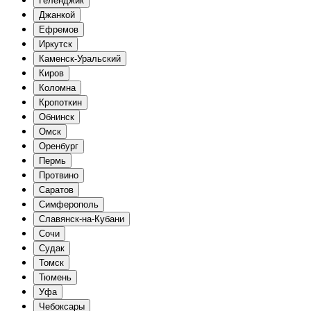
Геленджик
Джанкой
Ефремов
Иркутск
Каменск-Уральский
Киров
Коломна
Кропоткин
Обнинск
Омск
Оренбург
Пермь
Протвино
Саратов
Симферополь
Славянск-на-Кубани
Сочи
Судак
Томск
Тюмень
Уфа
Чебоксары