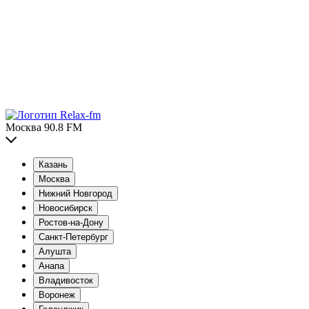
Москва 90.8 FM
Казань
Москва
Нижний Новгород
Новосибирск
Ростов-на-Дону
Санкт-Петербург
Алушта
Анапа
Владивосток
Воронеж