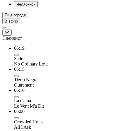
Челябинск
Ещё города
В эфир
Плейлист
06:19
Sade
No Ordinary Love
06:15
Tierra Negra
Outrement
06:10
La Caina
Le Vent M'a Dit
06:06
Crowded House
All I Ask