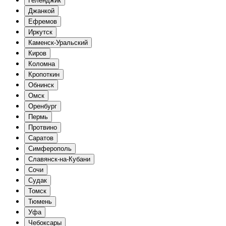
Геленджик
Джанкой
Ефремов
Иркутск
Каменск-Уральский
Киров
Коломна
Кропоткин
Обнинск
Омск
Оренбург
Пермь
Протвино
Саратов
Симферополь
Славянск-на-Кубани
Сочи
Судак
Томск
Тюмень
Уфа
Чебоксары