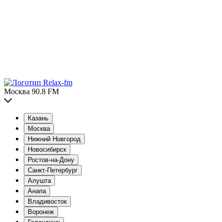
Москва 90.8 FM
Казань
Москва
Нижний Новгород
Новосибирск
Ростов-на-Дону
Санкт-Петербург
Алушта
Анапа
Владивосток
Воронеж