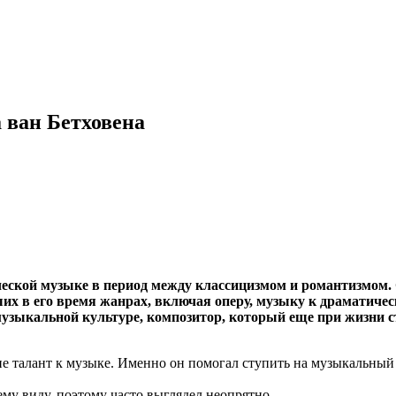
 ван Бетховена
еской музыке в период между классицизмом и романтизмом. 
их в его время жанрах, включая оперу, музыку к драматичес
музыкальной культуре, композитор, который еще при жизни ст
ыне талант к музыке. Именно он помогал ступить на музыкальный
му виду, поэтому часто выглядел неопрятно.