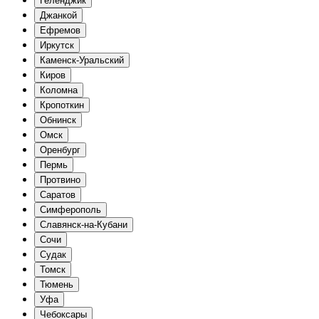
Геленджик
Джанкой
Ефремов
Иркутск
Каменск-Уральский
Киров
Коломна
Кропоткин
Обнинск
Омск
Оренбург
Пермь
Протвино
Саратов
Симферополь
Славянск-на-Кубани
Сочи
Судак
Томск
Тюмень
Уфа
Чебоксары