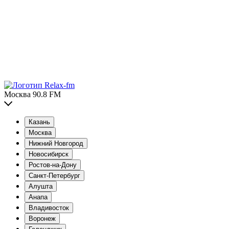
Москва 90.8 FM
Казань
Москва
Нижний Новгород
Новосибирск
Ростов-на-Дону
Санкт-Петербург
Алушта
Анапа
Владивосток
Воронеж