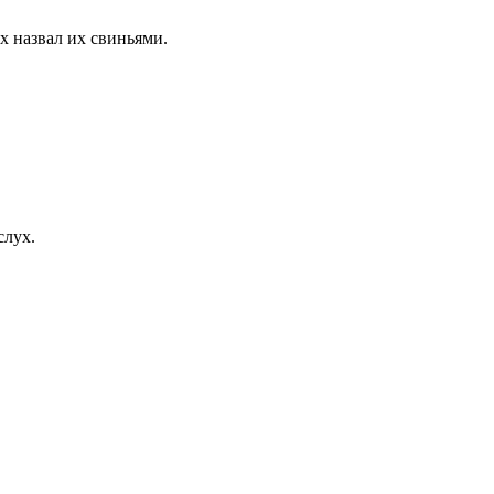
х назвал их свиньями.
слух.