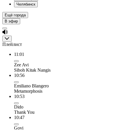
Челябинск
Ещё города
В эфир
Плейлист
11:01
Zee Avi
Siboh Kitak Nangis
10:56
Emiliano Blangero
Metamorphosis
10:53
Dido
Thank You
10:47
Govi