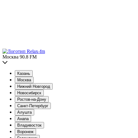
Москва 90.8 FM
Казань
Москва
Нижний Новгород
Новосибирск
Ростов-на-Дону
Санкт-Петербург
Алушта
Анапа
Владивосток
Воронеж