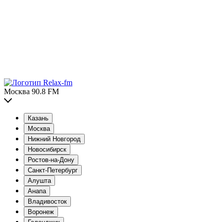
Москва 90.8 FM
Казань
Москва
Нижний Новгород
Новосибирск
Ростов-на-Дону
Санкт-Петербург
Алушта
Анапа
Владивосток
Воронеж