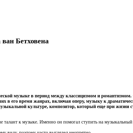
 ван Бетховена
еской музыке в период между классицизмом и романтизмом. 
их в его время жанрах, включая оперу, музыку к драматичес
музыкальной культуре, композитор, который еще при жизни ст
ыне талант к музыке. Именно он помогал ступить на музыкальный
му виду, поэтому часто выглядел неопрятно.