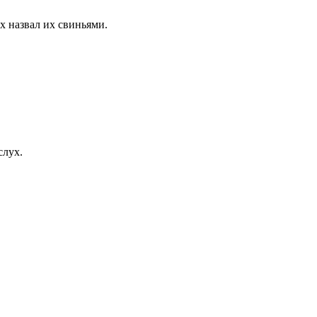
х назвал их свиньями.
слух.