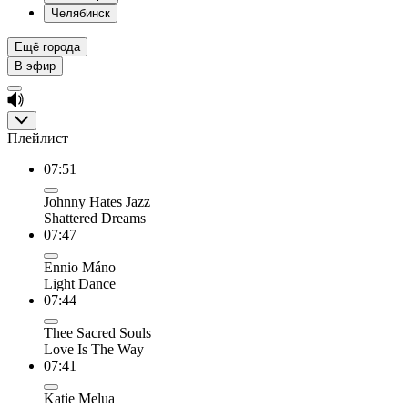
Челябинск
Ещё города
В эфир
Плейлист
07:51
Johnny Hates Jazz
Shattered Dreams
07:47
Ennio Máno
Light Dance
07:44
Thee Sacred Souls
Love Is The Way
07:41
Katie Melua