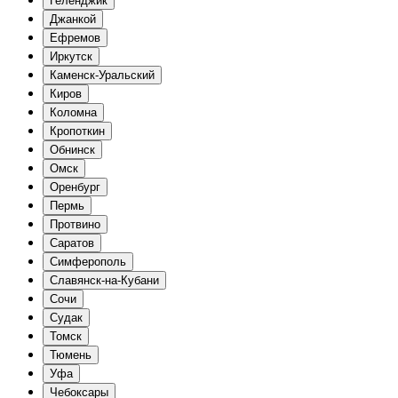
Геленджик
Джанкой
Ефремов
Иркутск
Каменск-Уральский
Киров
Коломна
Кропоткин
Обнинск
Омск
Оренбург
Пермь
Протвино
Саратов
Симферополь
Славянск-на-Кубани
Сочи
Судак
Томск
Тюмень
Уфа
Чебоксары