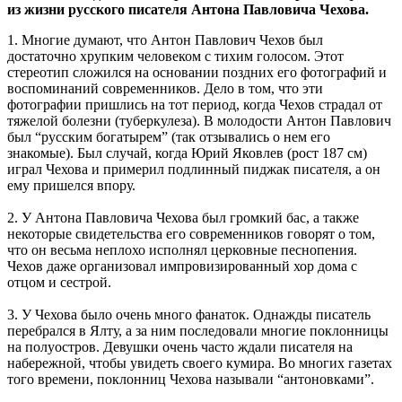
из жизни русского писателя Антона Павловича Чехова.
1. Многие думают, что Антон Павлович Чехов был
достаточно хрупким человеком с тихим голосом. Этот
стереотип сложился на основании поздних его фотографий и
воспоминаний современников. Дело в том, что эти
фотографии пришлись на тот период, когда Чехов страдал от
тяжелой болезни (туберкулеза). В молодости Антон Павлович
был “русским богатырем” (так отзывались о нем его
знакомые). Был случай, когда Юрий Яковлев (рост 187 см)
играл Чехова и примерил подлинный пиджак писателя, а он
ему пришелся впору.
2. У Антона Павловича Чехова был громкий бас, а также
некоторые свидетельства его современников говорят о том,
что он весьма неплохо исполнял церковные песнопения.
Чехов даже организовал импровизированный хор дома с
отцом и сестрой.
3. У Чехова было очень много фанаток. Однажды писатель
перебрался в Ялту, а за ним последовали многие поклонницы
на полуостров. Девушки очень часто ждали писателя на
набережной, чтобы увидеть своего кумира. Во многих газетах
того времени, поклонниц Чехова называли “антоновками”.