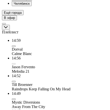
Челябинск
Ещё города
В эфир
Плейлист
14:59
Dorval
Calme Blanc
14:56
Jason Fervento
Melodia 21
14:52
Till Broenner
Raindrops Keep Falling On My Head
14:49
Mystic Diversions
Away From The City