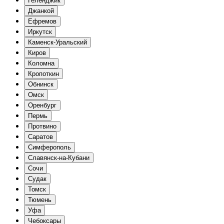
Геленджик
Джанкой
Ефремов
Иркутск
Каменск-Уральский
Киров
Коломна
Кропоткин
Обнинск
Омск
Оренбург
Пермь
Протвино
Саратов
Симферополь
Славянск-на-Кубани
Сочи
Судак
Томск
Тюмень
Уфа
Чебоксары