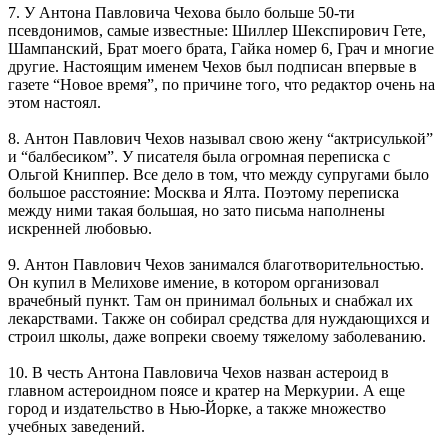
7. У Антона Павловича Чехова было больше 50-ти
псевдонимов, самые известные: Шиллер Шекспирович Гете,
Шампанский, Брат моего брата, Гайка номер 6, Грач и многие
другие. Настоящим именем Чехов был подписан впервые в
газете “Новое время”, по причине того, что редактор очень на
этом настоял.
8. Антон Павлович Чехов называл свою жену “актрисулькой”
и “балбесиком”. У писателя была огромная переписка с
Ольгой Книппер. Все дело в том, что между супругами было
большое расстояние: Москва и Ялта. Поэтому переписка
между ними такая большая, но зато письма наполнены
искренней любовью.
9. Антон Павлович Чехов занимался благотворительностью.
Он купил в Мелихове имение, в котором организовал
врачебный пункт. Там он принимал больных и снабжал их
лекарствами. Также он собирал средства для нуждающихся и
строил школы, даже вопреки своему тяжелому заболеванию.
10. В честь Антона Павловича Чехов назван астероид в
главном астероидном поясе и кратер на Меркурии. А еще
город и издательство в Нью-Йорке, а также множество
учебных заведений.