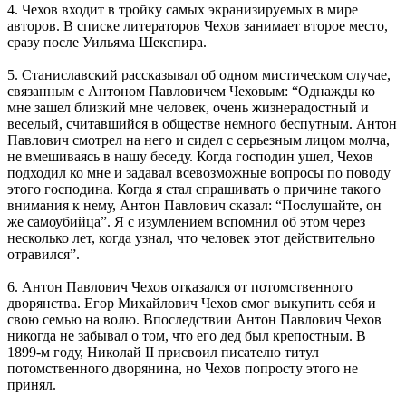
4. Чехов входит в тройку самых экранизируемых в мире
авторов. В списке литераторов Чехов занимает второе место,
сразу после Уильяма Шекспира.
5. Станиславский рассказывал об одном мистическом случае,
связанным с Антоном Павловичем Чеховым: “Однажды ко
мне зашел близкий мне человек, очень жизнерадостный и
веселый, считавшийся в обществе немного беспутным. Антон
Павлович смотрел на него и сидел с серьезным лицом молча,
не вмешиваясь в нашу беседу. Когда господин ушел, Чехов
подходил ко мне и задавал всевозможные вопросы по поводу
этого господина. Когда я стал спрашивать о причине такого
внимания к нему, Антон Павлович сказал: “Послушайте, он
же самоубийца”. Я с изумлением вспомнил об этом через
несколько лет, когда узнал, что человек этот действительно
отравился”.
6. Антон Павлович Чехов отказался от потомственного
дворянства. Егор Михайлович Чехов смог выкупить себя и
свою семью на волю. Впоследствии Антон Павлович Чехов
никогда не забывал о том, что его дед был крепостным. В
1899-м году, Николай II присвоил писателю титул
потомственного дворянина, но Чехов попросту этого не
принял.