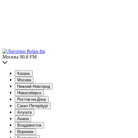
Москва 90.8 FM
Казань
Москва
Нижний Новгород
Новосибирск
Ростов-на-Дону
Санкт-Петербург
Алушта
Анапа
Владивосток
Воронеж