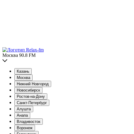
Москва 90.8 FM
Казань
Москва
Нижний Новгород
Новосибирск
Ростов-на-Дону
Санкт-Петербург
Алушта
Анапа
Владивосток
Воронеж