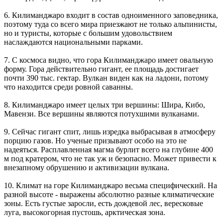
6. Килиманджаро входит в состав одноименного заповедника,
поэтому туда со всего мира приезжают не только альпинисты,
но и туристы, которые с большим удовольствием
наслаждаются национальными парками.
7. С космоса видно, что гора Килиманджаро имеет овальную
форму. Гора действительно гигант, ее площадь достигает
почти 390 тыс. гектар. Вулкан виден как на ладони, потому
что находится среди ровной саванны.
8. Килиманджаро имеет целых три вершины: Шира, Кибо,
Мавензи. Все вершины являются потухшими вулканами.
9. Сейчас гигант спит, лишь изредка выбрасывая в атмосферу
порцию газов. Но ученые призывают особо на это не
надеяться. Расплавленная магма бурлит всего на глубине 400
м под кратером, что не так уж и безопасно. Может привести к
внезапному обрушению и активизации вулкана.
10. Климат на горе Килиманджаро весьма специфический. На
разной высоте - выражены абсолютно разные климатические
зоны. Есть густые заросли, есть дождевой лес, вересковые
луга, высокогорная пустошь, арктическая зона.