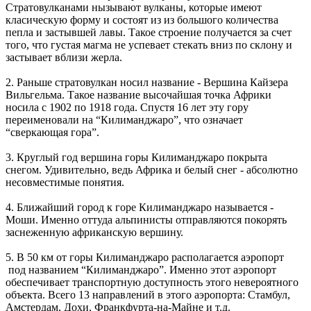
Стратовулканами нызывают вулканы, которые имеют
класическую форму и состоят из из большого количества
пепла и застывшей лавы. Такое строение получается за счет
того, что густая магма не успевает стекать вниз по склону и
застывает вблизи жерла.
2. Раньше стратовулкан носил название - Вершина Кайзера
Вильгельма. Такое название высочайшая точка Африки
носила с 1902 по 1918 года. Спустя 16 лет эту гору
переименовали на “Килиманджаро”, что означает
“сверкающая гора”.
3. Круглый год вершина горы Килиманджаро покрыта
снегом. Удивительно, ведь Африка и белый снег - абсолютно
несовместимые понятия.
4. Ближайший город к горе Килиманджаро называется -
Моши. Именно оттуда альпинисты отправляются покорять
заснеженную африканскую вершину.
5. В 50 км от горы Килиманджаро располагается аэропорт
под названием “Килиманджаро”. Именно этот аэропорт
обеспечивает транспортную доступность этого невероятного
объекта. Всего 13 направлений в этого аэропорта: Стамбул,
Амстердам, Дохи, Франкфурта-на-Майне и т.д.