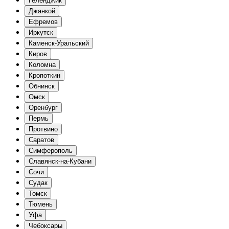
Геленджик
Джанкой
Ефремов
Иркутск
Каменск-Уральский
Киров
Коломна
Кропоткин
Обнинск
Омск
Оренбург
Пермь
Протвино
Саратов
Симферополь
Славянск-на-Кубани
Сочи
Судак
Томск
Тюмень
Уфа
Чебоксары