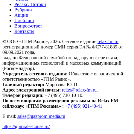
Релакс. Потоки
Рубрики
Акции
Плейлист
Вопрос-ответ
Контакты
© ООО «ГПМ Радио», 2026. Сетевое издание
relax-fm.ru
,
регистрационный номер СМИ серия Эл № ФС77-81889 от
09.09.2021 года,
выдано Федеральной службой по надзору в сфере связи,
информационных технологий и массовых коммуникаций
(Роскомнадзор).
Учредитель сетевого издания:
Общество с ограниченной
ответственностью «ГПМ Радио».
Главный редактор:
Морозова Ю. П.
Адрес электронной почты:
relax@relax-fm.ru
.
Телефон редакции:
+7 (495) 730-10-10.
По всем вопросам размещения рекламы на Relax FM
сейлз-хаус «ГПМ Реклама» :
+7 (495) 921-40-41
E-mail:
sales@gazprom-media.ru
https://gpmsaleshouse.ru/