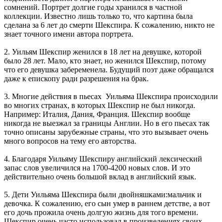
сомнений. Портрет долгие годы хранился в частной
коллекции. Известно лишь только то, что картина была
сделана за 6 лет до смерти Шекспира. К сожалению, никто не
знает точного имени автора портрета.
2. Уильям Шекспир женился в 18 лет на девушке, которой
было 28 лет. Мало, кто знает, но женился Шекспир, потому
что его девушка забеременела. Будущий поэт даже обращался
даже к епископу ради разрешения на брак.
3. Многие действия в пьесах Уильяма Шекспира происходили
во многих странах, в которых Шекспир не был никогда.
Например: Италия, Дания, Франция. Шекспир вообще
никогда не выезжал за границы Англии. Но в его пьесах так
точно описаны зарубежные страны, что это вызывает очень
много вопросов на тему его авторства.
4. Благодаря Уильяму Шекспиру английский лексический
запас слов увеличился на 1700-4200 новых слов. И это
действительно очень большой вклад в английский язык.
5. Дети Уильяма Шекспира были двойняшками:мальчик и
девочка. К сожалению, его сын умер в раннем детстве, а вот
его дочь прожила очень долгую жизнь для того времени.
Шекспир очень часто использовал в произведениях своих