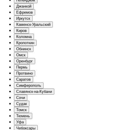
Геленджик
Джанкой
Ефремов
Иркутск
Каменск-Уральский
Киров
Коломна
Кропоткин
Обнинск
Омск
Оренбург
Пермь
Протвино
Саратов
Симферополь
Славянск-на-Кубани
Сочи
Судак
Томск
Тюмень
Уфа
Чебоксары