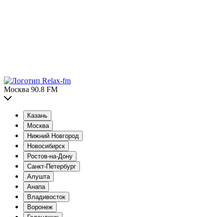
Москва 90.8 FM
Казань
Москва
Нижний Новгород
Новосибирск
Ростов-на-Дону
Санкт-Петербург
Алушта
Анапа
Владивосток
Воронеж