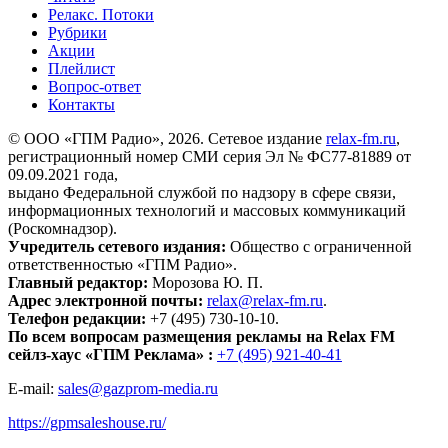
Релакс. Потоки
Рубрики
Акции
Плейлист
Вопрос-ответ
Контакты
© ООО «ГПМ Радио», 2026. Сетевое издание
relax-fm.ru
,
регистрационный номер СМИ серия Эл № ФС77-81889 от
09.09.2021 года,
выдано Федеральной службой по надзору в сфере связи,
информационных технологий и массовых коммуникаций
(Роскомнадзор).
Учредитель сетевого издания:
Общество с ограниченной
ответственностью «ГПМ Радио».
Главный редактор:
Морозова Ю. П.
Адрес электронной почты:
relax@relax-fm.ru
.
Телефон редакции:
+7 (495) 730-10-10.
По всем вопросам размещения рекламы на Relax FM
сейлз-хаус «ГПМ Реклама» :
+7 (495) 921-40-41
E-mail:
sales@gazprom-media.ru
https://gpmsaleshouse.ru/