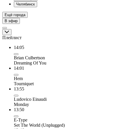
Челябинск
Ещё города
В эфир
Плейлист
14:05
Brian Culbertson
Dreaming Of You
14:01
Hem
Tourniquet
13:55
Ludovico Einaudi
Monday
13:50
E-Type
Set The World (Unplugged)