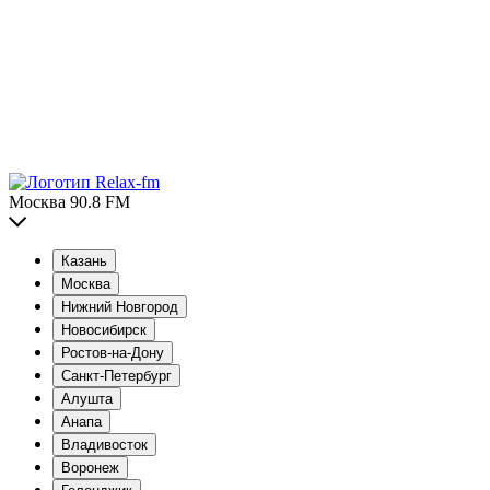
Москва 90.8 FM
Казань
Москва
Нижний Новгород
Новосибирск
Ростов-на-Дону
Санкт-Петербург
Алушта
Анапа
Владивосток
Воронеж