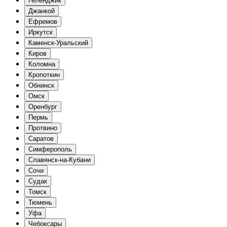
Геленджик
Джанкой
Ефремов
Иркутск
Каменск-Уральский
Киров
Коломна
Кропоткин
Обнинск
Омск
Оренбург
Пермь
Протвино
Саратов
Симферополь
Славянск-на-Кубани
Сочи
Судак
Томск
Тюмень
Уфа
Чебоксары