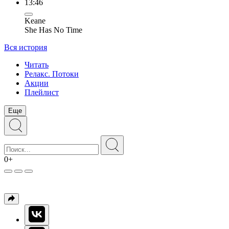
13:46
Keane
She Has No Time
Вся история
Читать
Релакс. Потоки
Акции
Плейлист
Еще
0+