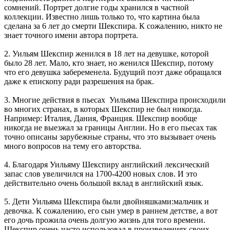
сомнений. Портрет долгие годы хранился в частной
коллекции. Известно лишь только то, что картина была
сделана за 6 лет до смерти Шекспира. К сожалению, никто не
знает точного имени автора портрета.
2. Уильям Шекспир женился в 18 лет на девушке, которой
было 28 лет. Мало, кто знает, но женился Шекспир, потому
что его девушка забеременела. Будущий поэт даже обращался
даже к епископу ради разрешения на брак.
3. Многие действия в пьесах Уильяма Шекспира происходили
во многих странах, в которых Шекспир не был никогда.
Например: Италия, Дания, Франция. Шекспир вообще
никогда не выезжал за границы Англии. Но в его пьесах так
точно описаны зарубежные страны, что это вызывает очень
много вопросов на тему его авторства.
4. Благодаря Уильяму Шекспиру английский лексический
запас слов увеличился на 1700-4200 новых слов. И это
действительно очень большой вклад в английский язык.
5. Дети Уильяма Шекспира были двойняшками:мальчик и
девочка. К сожалению, его сын умер в раннем детстве, а вот
его дочь прожила очень долгую жизнь для того времени.
Шекспир очень часто использовал в произведениях своих