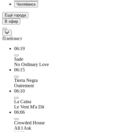
Челябинск
Ещё города
В эфир
Плейлист
06:19
Sade
No Ordinary Love
06:15
Tierra Negra
Outrement
06:10
La Caina
Le Vent M'a Dit
06:06
Crowded House
All I Ask