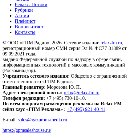
Релакс. Потоки
Рубрики
Акции
Плейлист
Вопрос-ответ
Контакты
© ООО «ГПМ Радио», 2026. Сетевое издание
relax-fm.ru
,
регистрационный номер СМИ серия Эл № ФС77-81889 от
09.09.2021 года,
выдано Федеральной службой по надзору в сфере связи,
информационных технологий и массовых коммуникаций
(Роскомнадзор).
Учредитель сетевого издания:
Общество с ограниченной
ответственностью «ГПМ Радио».
Главный редактор:
Морозова Ю. П.
Адрес электронной почты:
relax@relax-fm.ru
.
Телефон редакции:
+7 (495) 730-10-10.
По всем вопросам размещения рекламы на Relax FM
сейлз-хаус «ГПМ Реклама» :
+7 (495) 921-40-41
E-mail:
sales@gazprom-media.ru
https://gpmsaleshouse.ru/