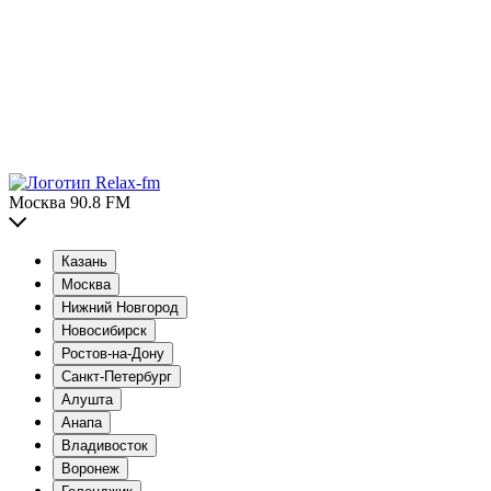
Москва 90.8 FM
Казань
Москва
Нижний Новгород
Новосибирск
Ростов-на-Дону
Санкт-Петербург
Алушта
Анапа
Владивосток
Воронеж