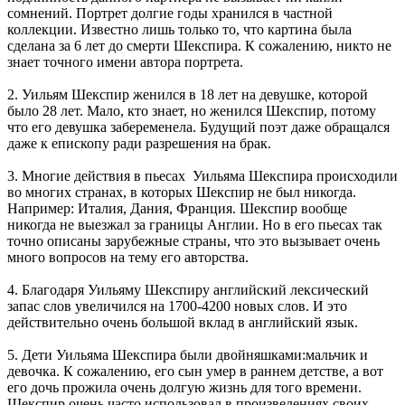
сомнений. Портрет долгие годы хранился в частной
коллекции. Известно лишь только то, что картина была
сделана за 6 лет до смерти Шекспира. К сожалению, никто не
знает точного имени автора портрета.
2. Уильям Шекспир женился в 18 лет на девушке, которой
было 28 лет. Мало, кто знает, но женился Шекспир, потому
что его девушка забеременела. Будущий поэт даже обращался
даже к епископу ради разрешения на брак.
3. Многие действия в пьесах Уильяма Шекспира происходили
во многих странах, в которых Шекспир не был никогда.
Например: Италия, Дания, Франция. Шекспир вообще
никогда не выезжал за границы Англии. Но в его пьесах так
точно описаны зарубежные страны, что это вызывает очень
много вопросов на тему его авторства.
4. Благодаря Уильяму Шекспиру английский лексический
запас слов увеличился на 1700-4200 новых слов. И это
действительно очень большой вклад в английский язык.
5. Дети Уильяма Шекспира были двойняшками:мальчик и
девочка. К сожалению, его сын умер в раннем детстве, а вот
его дочь прожила очень долгую жизнь для того времени.
Шекспир очень часто использовал в произведениях своих