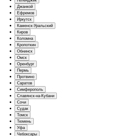
Геленджик
Джанкой
Ефремов
Иркутск
Каменск-Уральский
Киров
Коломна
Кропоткин
Обнинск
Омск
Оренбург
Пермь
Протвино
Саратов
Симферополь
Славянск-на-Кубани
Сочи
Судак
Томск
Тюмень
Уфа
Чебоксары