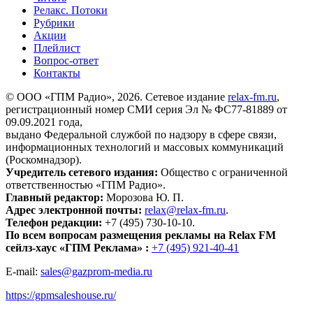
Релакс. Потоки
Рубрики
Акции
Плейлист
Вопрос-ответ
Контакты
© ООО «ГПМ Радио», 2026. Сетевое издание
relax-fm.ru
,
регистрационный номер СМИ серия Эл № ФС77-81889 от
09.09.2021 года,
выдано Федеральной службой по надзору в сфере связи,
информационных технологий и массовых коммуникаций
(Роскомнадзор).
Учредитель сетевого издания:
Общество с ограниченной
ответственностью «ГПМ Радио».
Главный редактор:
Морозова Ю. П.
Адрес электронной почты:
relax@relax-fm.ru
.
Телефон редакции:
+7 (495) 730-10-10.
По всем вопросам размещения рекламы на Relax FM
сейлз-хаус «ГПМ Реклама» :
+7 (495) 921-40-41
E-mail:
sales@gazprom-media.ru
https://gpmsaleshouse.ru/