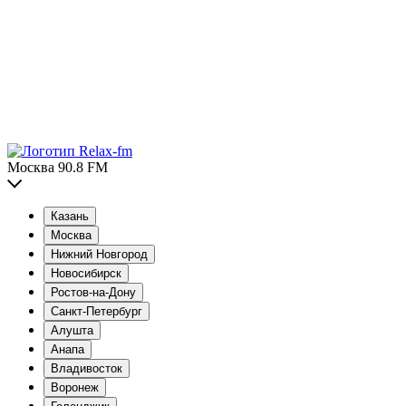
Москва 90.8 FM
Казань
Москва
Нижний Новгород
Новосибирск
Ростов-на-Дону
Санкт-Петербург
Алушта
Анапа
Владивосток
Воронеж