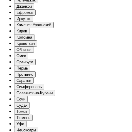
Геленджик
Джанкой
Ефремов
Иркутск
Каменск-Уральский
Киров
Коломна
Кропоткин
Обнинск
Омск
Оренбург
Пермь
Протвино
Саратов
Симферополь
Славянск-на-Кубани
Сочи
Судак
Томск
Тюмень
Уфа
Чебоксары