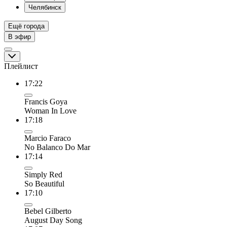
Челябинск
Ещё города
В эфир
Плейлист
17:22
Francis Goya
Woman In Love
17:18
Marcio Faraco
No Balanco Do Mar
17:14
Simply Red
So Beautiful
17:10
Bebel Gilberto
August Day Song