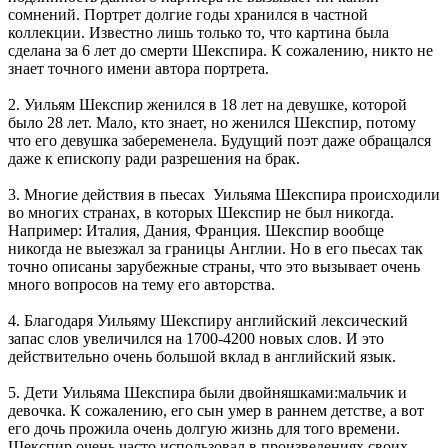
сомнений. Портрет долгие годы хранился в частной
коллекции. Известно лишь только то, что картина была
сделана за 6 лет до смерти Шекспира. К сожалению, никто не
знает точного имени автора портрета.
2. Уильям Шекспир женился в 18 лет на девушке, которой
было 28 лет. Мало, кто знает, но женился Шекспир, потому
что его девушка забеременела. Будущий поэт даже обращался
даже к епископу ради разрешения на брак.
3. Многие действия в пьесах Уильяма Шекспира происходили
во многих странах, в которых Шекспир не был никогда.
Например: Италия, Дания, Франция. Шекспир вообще
никогда не выезжал за границы Англии. Но в его пьесах так
точно описаны зарубежные страны, что это вызывает очень
много вопросов на тему его авторства.
4. Благодаря Уильяму Шекспиру английский лексический
запас слов увеличился на 1700-4200 новых слов. И это
действительно очень большой вклад в английский язык.
5. Дети Уильяма Шекспира были двойняшками:мальчик и
девочка. К сожалению, его сын умер в раннем детстве, а вот
его дочь прожила очень долгую жизнь для того времени.
Шекспир очень часто использовал в произведениях своих