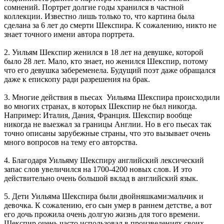
сомнений. Портрет долгие годы хранился в частной
коллекции. Известно лишь только то, что картина была
сделана за 6 лет до смерти Шекспира. К сожалению, никто не
знает точного имени автора портрета.
2. Уильям Шекспир женился в 18 лет на девушке, которой
было 28 лет. Мало, кто знает, но женился Шекспир, потому
что его девушка забеременела. Будущий поэт даже обращался
даже к епископу ради разрешения на брак.
3. Многие действия в пьесах Уильяма Шекспира происходили
во многих странах, в которых Шекспир не был никогда.
Например: Италия, Дания, Франция. Шекспир вообще
никогда не выезжал за границы Англии. Но в его пьесах так
точно описаны зарубежные страны, что это вызывает очень
много вопросов на тему его авторства.
4. Благодаря Уильяму Шекспиру английский лексический
запас слов увеличился на 1700-4200 новых слов. И это
действительно очень большой вклад в английский язык.
5. Дети Уильяма Шекспира были двойняшками:мальчик и
девочка. К сожалению, его сын умер в раннем детстве, а вот
его дочь прожила очень долгую жизнь для того времени.
Шекспир очень часто использовал в произведениях своих