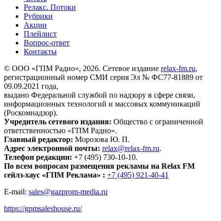
Релакс. Потоки
Рубрики
Акции
Плейлист
Вопрос-ответ
Контакты
© ООО «ГПМ Радио», 2026. Сетевое издание
relax-fm.ru
,
регистрационный номер СМИ серия Эл № ФС77-81889 от
09.09.2021 года,
выдано Федеральной службой по надзору в сфере связи,
информационных технологий и массовых коммуникаций
(Роскомнадзор).
Учредитель сетевого издания:
Общество с ограниченной
ответственностью «ГПМ Радио».
Главный редактор:
Морозова Ю. П.
Адрес электронной почты:
relax@relax-fm.ru
.
Телефон редакции:
+7 (495) 730-10-10.
По всем вопросам размещения рекламы на Relax FM
сейлз-хаус «ГПМ Реклама» :
+7 (495) 921-40-41
E-mail:
sales@gazprom-media.ru
https://gpmsaleshouse.ru/