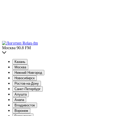
Москва 90.8 FM
Казань
Москва
Нижний Новгород
Новосибирск
Ростов-на-Дону
Санкт-Петербург
Алушта
Анапа
Владивосток
Воронеж