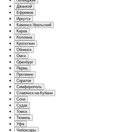
Геленджик
Джанкой
Ефремов
Иркутск
Каменск-Уральский
Киров
Коломна
Кропоткин
Обнинск
Омск
Оренбург
Пермь
Протвино
Саратов
Симферополь
Славянск-на-Кубани
Сочи
Судак
Томск
Тюмень
Уфа
Чебоксары